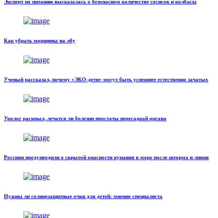
Эксперт по питанию высказалась о безопасном количестве сосисок и колбасы
Как убрать морщины на лбу
Ученый рассказал, почему «ЭКО-дети» могут быть успешнее естественно зачатых
Уролог раскрыл, лечатся ли болезни простаты пересадкой органа
Россиян предупредили о скрытой опасности купания в море после шторма и ливня
Нужны ли солнцезащитные очки для детей: мнение специалиста