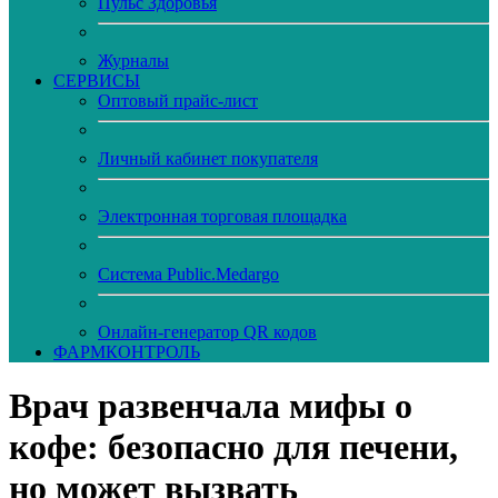
Пульс Здоровья
Журналы
CЕРВИСЫ
Оптовый прайс-лист
Личный кабинет покупателя
Электронная торговая площадка
Система Public.Medargo
Онлайн-генератор QR кодов
ФАРМКОНТРОЛЬ
Врач развенчала мифы о
кофе: безопасно для печени,
но может вызвать