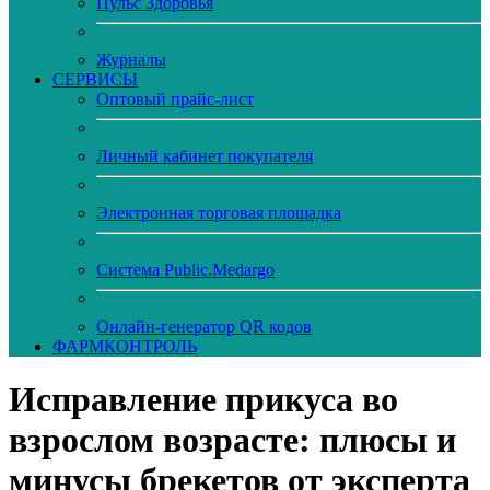
Пульс Здоровья
Журналы
CЕРВИСЫ
Оптовый прайс-лист
Личный кабинет покупателя
Электронная торговая площадка
Система Public.Medargo
Онлайн-генератор QR кодов
ФАРМКОНТРОЛЬ
Исправление прикуса во
взрослом возрасте: плюсы и
минусы брекетов от эксперта