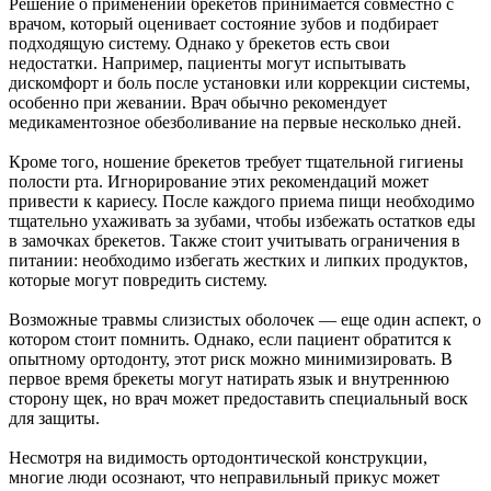
Решение о применении брекетов принимается совместно с
врачом, который оценивает состояние зубов и подбирает
подходящую систему. Однако у брекетов есть свои
недостатки. Например, пациенты могут испытывать
дискомфорт и боль после установки или коррекции системы,
особенно при жевании. Врач обычно рекомендует
медикаментозное обезболивание на первые несколько дней.
Кроме того, ношение брекетов требует тщательной гигиены
полости рта. Игнорирование этих рекомендаций может
привести к кариесу. После каждого приема пищи необходимо
тщательно ухаживать за зубами, чтобы избежать остатков еды
в замочках брекетов. Также стоит учитывать ограничения в
питании: необходимо избегать жестких и липких продуктов,
которые могут повредить систему.
Возможные травмы слизистых оболочек — еще один аспект, о
котором стоит помнить. Однако, если пациент обратится к
опытному ортодонту, этот риск можно минимизировать. В
первое время брекеты могут натирать язык и внутреннюю
сторону щек, но врач может предоставить специальный воск
для защиты.
Несмотря на видимость ортодонтической конструкции,
многие люди осознают, что неправильный прикус может