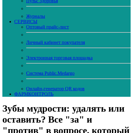
Пульс Здоровья
Журналы
CЕРВИСЫ
Оптовый прайс-лист
Личный кабинет покупателя
Электронная торговая площадка
Система Public.Medargo
Онлайн-генератор QR кодов
ФАРМКОНТРОЛЬ
Зубы мудрости: удалять или
оставить? Все "за" и
"против" в вопросе, который