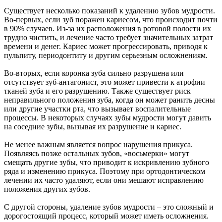
Существует несколько показаний к удалению зубов мудрости.
Во-первых, если зуб поражен кариесом, что происходит почти
в 90% случаев. Из-за их расположения в ротовой полости их
трудно чистить, и лечение часто требует значительных затрат
времени и денег. Кариес может прогрессировать, приводя к
пульпиту, периодонтиту и другим серьезным осложнениям.
Во-вторых, если коронка зуба сильно разрушена или
отсутствует зуб-антагонист, это может привести к атрофии
тканей зуба и его разрушению. Также существует риск
неправильного положения зуба, когда он может ранить десны
или другие участки рта, что вызывает воспалительные
процессы. В некоторых случаях зубы мудрости могут давить
на соседние зубы, вызывая их разрушение и кариес.
Не менее важным является вопрос нарушения прикуса.
Появляясь позже остальных зубов, «восьмерки» могут
смещать другие зубы, что приводит к искривлению зубного
ряда и изменению прикуса. Поэтому при ортодонтическом
лечении их часто удаляют, если они мешают исправлению
положения других зубов.
С другой стороны, удаление зубов мудрости – это сложный и
дорогостоящий процесс, который может иметь осложнения.