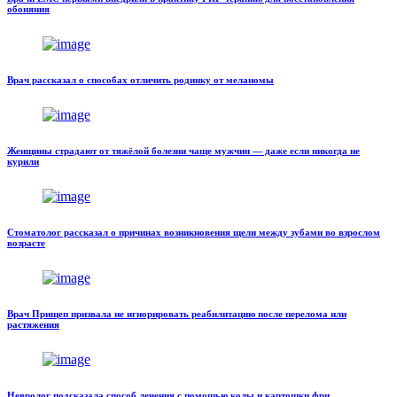
обоняния
Врач рассказал о способах отличить родинку от меланомы
Женщины страдают от тяжёлой болезни чаще мужчин — даже если никогда не
курили
Стоматолог рассказал о причинах возникновения щели между зубами во взрослом
возрасте
Врач Прищеп призвала не игнорировать реабилитацию после перелома или
растяжения
Невролог подсказала способ лечения с помощью колы и картошки фри