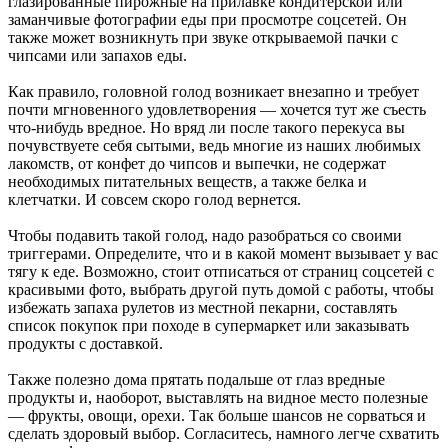
глазированные пирожные на прилавке кондитерской или
заманчивые фотографии еды при просмотре соцсетей. Он
также может возникнуть при звуке открываемой пачки с
чипсами или запахов еды.
Как правило, головной голод возникает внезапно и требует
почти мгновенного удовлетворения — хочется тут же съесть
что-нибудь вредное. Но вряд ли после такого перекуса вы
почувствуете себя сытыми, ведь многие из наших любимых
лакомств, от конфет до чипсов и выпечки, не содержат
необходимых питательных веществ, а также белка и
клетчатки. И совсем скоро голод вернется.
Чтобы подавить такой голод, надо разобраться со своими
триггерами. Определите, что и в какой момент вызывает у вас
тягу к еде. Возможно, стоит отписаться от страниц соцсетей с
красивыми фото, выбрать другой путь домой с работы, чтобы
избежать запаха рулетов из местной пекарни, составлять
список покупок при походе в супермаркет или заказывать
продукты с доставкой.
Также полезно дома прятать подальше от глаз вредные
продукты и, наоборот, выставлять на видное место полезные
— фрукты, овощи, орехи. Так больше шансов не сорваться и
сделать здоровый выбор. Согласитесь, намного легче схватить