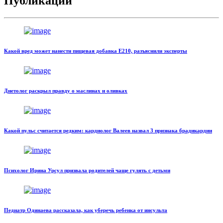
Публикации
Какой вред может нанести пищевая добавка Е210, разъяснили эксперты
Диетолог раскрыл правду о маслинах и оливках
Какой пульс считается редким: кардиолог Валеев назвал 3 признака брадикардии
Психолог Ирина Урсул призвала родителей чаще гулять с детьми
Педиатр Одинаева рассказала, как уберечь ребенка от инсульта