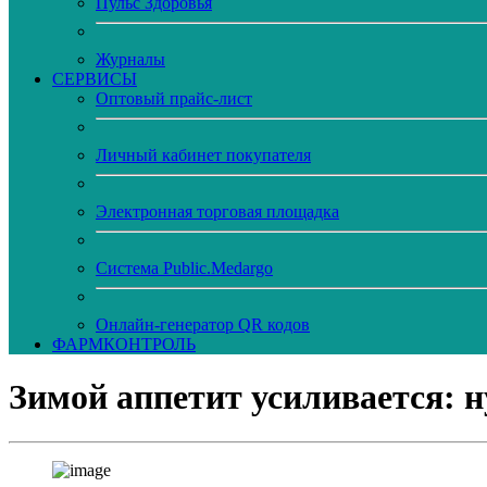
Пульс Здоровья
Журналы
CЕРВИСЫ
Оптовый прайс-лист
Личный кабинет покупателя
Электронная торговая площадка
Система Public.Medargo
Онлайн-генератор QR кодов
ФАРМКОНТРОЛЬ
Зимой аппетит усиливается: 