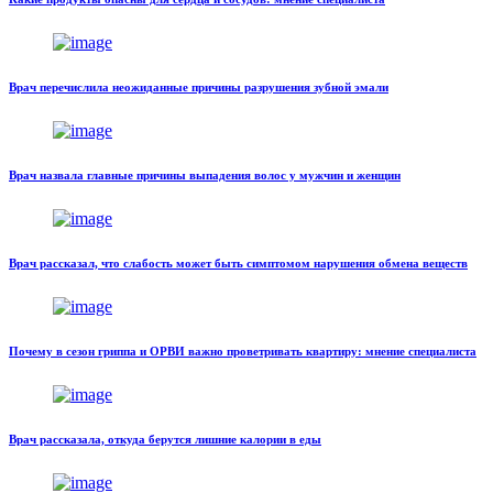
Врач перечислила неожиданные причины разрушения зубной эмали
Врач назвала главные причины выпадения волос у мужчин и женщин
Врач рассказал, что слабость может быть симптомом нарушения обмена веществ
Почему в сезон гриппа и ОРВИ важно проветривать квартиру: мнение специалиста
Врач рассказала, откуда берутся лишние калории в еды