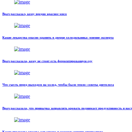
Врач рассказал, кому вредно красное мясо
Какие лекарства опасно хранить в дверце холодильника: мнение эксперта
Врач рассказала, кому не стоит есть ферментированную еду
Что съесть перед выходом на холод, чтобы было тепло: советы диетолога
Врач рассказала, что привычка заправлять кровать поднимает продуктивность и нас
Какие продукты опасны для сердца и сосудов: мнение специалиста