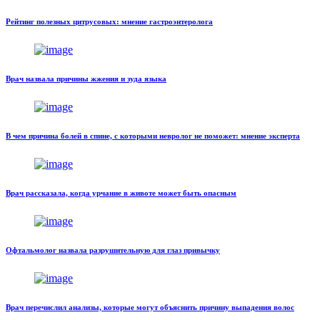
Рейтинг полезных цитрусовых: мнение гастроэнтеролога
Врач назвала причины жжения и зуда языка
В чем причина болей в спине, с которыми невролог не поможет: мнение эксперта
Врач рассказала, когда урчание в животе может быть опасным
Офтальмолог назвала разрушительную для глаз привычку
Врач перечислил анализы, которые могут объяснить причину выпадения волос