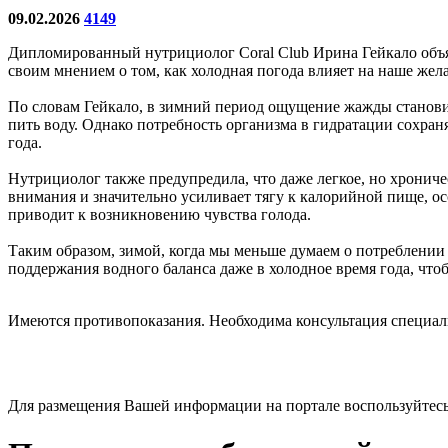
09.02.2026
4149
Дипломированный нутрициолог Coral Club Ирина Гейкало объяс
своим мнением о том, как холодная погода влияет на наше жела
По словам Гейкало, в зимний период ощущение жажды станови
пить воду. Однако потребность организма в гидратации сохраня
года.
Нутрициолог также предупредила, что даже легкое, но хронич
внимания и значительно усиливает тягу к калорийной пище, ос
приводит к возникновению чувства голода.
Таким образом, зимой, когда мы меньше думаем о потреблении 
поддержания водного баланса даже в холодное время года, что
Имеются противопоказания. Необходима консультация специал
Для размещения Вашей информации на портале воспользуйтес