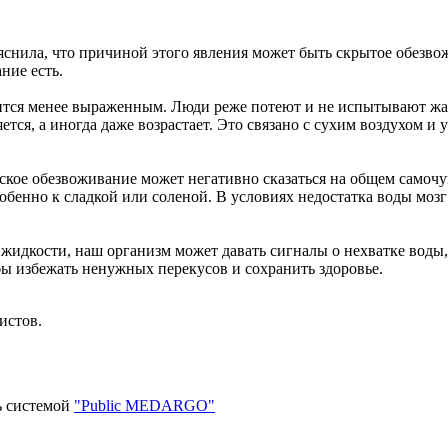
нила, что причиной этого явления может быть скрытое обезвож
ние есть.
тся менее выраженным. Люди реже потеют и не испытывают жары
ется, а иногда даже возрастает. Это связано с сухим воздухом 
еское обезвоживание может негативно сказаться на общем само
обенно к сладкой или соленой. В условиях недостатка воды мозг
жидкости, наш организм может давать сигналы о нехватке воды,
бы избежать ненужных перекусов и сохранить здоровье.
истов.
ь системой
"Public MEDARGO"