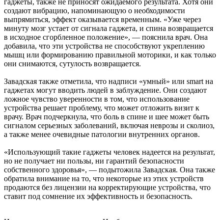
гаджеты, также не приносят ожидаемого результата. Хотя они
создают вибрацию, напоминающую о необходимости
выпрямиться, эффект оказывается временным. «Уже через
минуту мозг устает от сигнала гаджета, и спина возвращается
в исходное сгорбленное положение», — пояснила врач. Она
добавила, что эти устройства не способствуют укреплению
мышц или формированию правильной моторики, и как только
они снимаются, сутулость возвращается.
Завадская также отметила, что надписи «умный» или smart на
гаджетах могут вводить людей в заблуждение. Они создают
ложное чувство уверенности в том, что использование
устройства решает проблему, что может отложить визит к
врачу. Врач подчеркнула, что боль в спине и шее может быть
сигналом серьезных заболеваний, включая неврозы и сколиоз,
а также менее очевидные патологии внутренних органов.
«Использующий такие гаджеты человек надеется на результат,
но не получает ни пользы, ни гарантий безопасности
собственного здоровья», — подытожила Завадская. Она также
обратила внимание на то, что некоторые из этих устройств
продаются без лицензии на корректирующие устройства, что
ставит под сомнение их эффективность и безопасность.