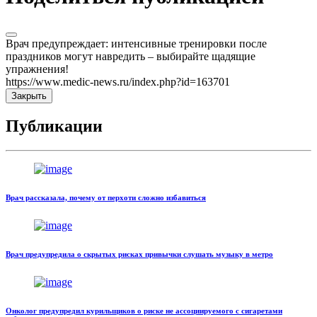
Врач предупреждает: интенсивные тренировки после
праздников могут навредить – выбирайте щадящие
упражнения!
https://www.medic-news.ru/index.php?id=163701
Закрыть
Публикации
Врач рассказала, почему от перхоти сложно избавиться
Врач предупредила о скрытых рисках привычки слушать музыку в метро
Онколог предупредил курильщиков о риске не ассоциируемого с сигаретами