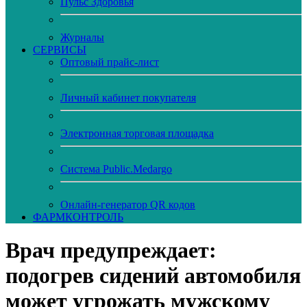
Пульс Здоровья
Журналы
CЕРВИСЫ
Оптовый прайс-лист
Личный кабинет покупателя
Электронная торговая площадка
Система Public.Medargo
Онлайн-генератор QR кодов
ФАРМКОНТРОЛЬ
Врач предупреждает:
подогрев сидений автомобиля
может угрожать мужскому