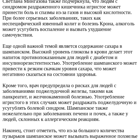
Светлана Мингазова также подчеркнула, что людям с
синдромом раздраженного кишечника игристое может
принести боль и спазмы из-за газов и высокой кислотности.
При более серьезных заболеваниях, таких как
неспецифический язвенный колит и болезнь Крона, алкоголь
может усугубить воспаление и вызвать ухудшение
самочувствия.
Еще одной важной темой является содержание сахара в
шампанском. Высокий уровень глюкозы в крови делает этот
напиток противопоказанным для людей с диабетом и
инсулинорезистентностью. Употребление шампанского может
привести к резким скачкам уровня сахара, что может
негативно сказаться на состоянии здоровья.
Кроме того, врач предупредила о рисках для людей с
заболеваниями поджелудочной железы, такими как
панкреатит, и желчнокаменной болезнью. Употребление
игристого в этих случаях может раздражать поджелудочную и
усугублять болевой синдром. Шампанское также
нежелательно при заболеваниях печени и почек, а также у
людей, склонных к аллергическим реакциям.
Наконец, стоит отметить, что из-за большого количества
пузырьков шампанское может вызывать выраженное похмелье