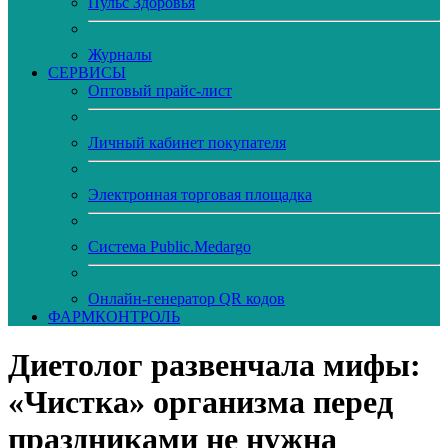
Пульс Здоровья
Журналы
CЕРВИСЫ
Оптовый прайс-лист
Личный кабинет покупателя
Электронная торговая площадка
Система Public.Medargo
Онлайн-генератор QR кодов
ФАРМКОНТРОЛЬ
Диетолог развенчала мифы:
«Чистка» организма перед
праздниками не нужна