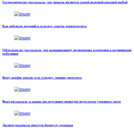
Гастроэнтеролог рассказала, что чавыча является самой полезной красной рыбой
Как избежать падений в гололед: советы травматолога
Офтальмолог рассказала, что конъюнктивиту подвержены аллергики и медицинские
работники
Кому крайне опасно есть селедку: мнение диетолога
Врач рассказала, к каким последствиям приводит недостаток утреннего света
Эксперт раскрыла простую формулу здоровья