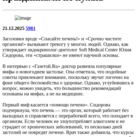
21.12.2025
5981
Заголовки вроде «Спасайте печень!» и «Срочно чистите
организм!» вызывают тревогу у многих людей. Однако, как
утверждает эндокринолог-диетолог Soft Medical Center Юлия
Сидорова, эти «страшилки» не имеют научной основы.
В интервью с «Газетой.Ru» доктор развеяла популярные
мифы о новогоднем застолье. Она отметила, что подобные
советы привлекают внимание, поскольку звучат логично на
фоне общего беспокойства о здоровье. Однако, углубившись в
вопрос, можно увидеть, что большинство рекомендаций
основаны на мифах, а не на медицине.
Первый миф касается «помощи печени». Сидорова
подчеркнула, что печень — это орган, который работает без
выходных и справляется с переработкой всего, что попадает в
организм. Если человек не злоупотребляет алкоголем и не
страдает от хронических заболеваний, то несколько дней
застолий не повредят печени. Врач также добавила, что курсы