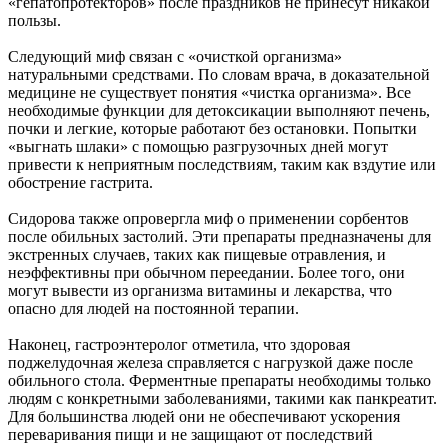
«гепатопротекторов» после праздников не принесут никакой
пользы.
Следующий миф связан с «очисткой организма»
натуральными средствами. По словам врача, в доказательной
медицине не существует понятия «чистка организма». Все
необходимые функции для детоксикации выполняют печень,
почки и легкие, которые работают без остановки. Попытки
«выгнать шлаки» с помощью разгрузочных дней могут
привести к неприятным последствиям, таким как вздутие или
обострение гастрита.
Сидорова также опровергла миф о применении сорбентов
после обильных застолий. Эти препараты предназначены для
экстренных случаев, таких как пищевые отравления, и
неэффективны при обычном переедании. Более того, они
могут вывести из организма витамины и лекарства, что
опасно для людей на постоянной терапии.
Наконец, гастроэнтеролог отметила, что здоровая
поджелудочная железа справляется с нагрузкой даже после
обильного стола. Ферментные препараты необходимы только
людям с конкретными заболеваниями, такими как панкреатит.
Для большинства людей они не обеспечивают ускорения
переваривания пищи и не защищают от последствий