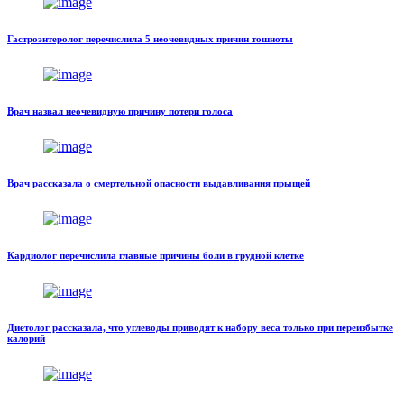
Гастроэнтеролог перечислила 5 неочевидных причин тошноты
Врач назвал неочевидную причину потери голоса
Врач рассказала о смертельной опасности выдавливания прыщей
Кардиолог перечислила главные причины боли в грудной клетке
Диетолог рассказала, что углеводы приводят к набору веса только при переизбытке
калорий