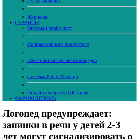
Пульс Здоровья
Журналы
CЕРВИСЫ
Оптовый прайс-лист
Личный кабинет покупателя
Электронная торговая площадка
Система Public.Medargo
Онлайн-генератор QR кодов
ФАРМКОНТРОЛЬ
Логопед предупреждает:
запинки в речи у детей 2-3
лет могут сигнализировать о