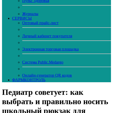
Пульс Здоровья
Журналы
CЕРВИСЫ
Оптовый прайс-лист
Личный кабинет покупателя
Электронная торговая площадка
Система Public.Medargo
Онлайн-генератор QR кодов
ФАРМКОНТРОЛЬ
Педиатр советует: как
выбрать и правильно носить
школьный рюкзак для