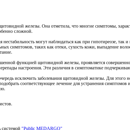
 щитовидной железы. Она отметила, что многие симптомы, харак
обенно сложной.
я нестабильность могут наблюдаться как при гипотиреозе, так и
ых симптомов, таких как отеки, сухость кожи, выпадение волос
тание.
вышенной функцией щитовидной железы, проявляется совершенн
 перепады настроения. Эти различия в симптоматике подчеркива
чередь исключить заболевания щитовидной железы. Для этого н
подобрать соответствующее лечение для устранения симптомов и
ию.
истов.
ь системой
"Public MEDARGO"