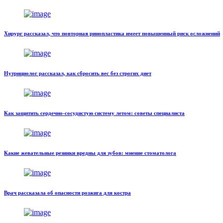
Хирург рассказал, что повторная ринопластика имеет повышенный риск осложнений
Нутрициолог рассказал, как сбросить вес без строгих диет
Как защитить сердечно-сосудистую систему летом: советы специалиста
Какие жевательные резинки вредны для зубов: мнение стоматолога
Врач рассказала об опасности розжига для костра