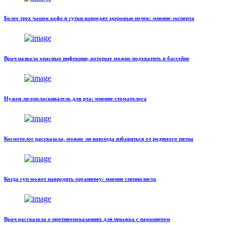
Более трех чашек кофе в сутки навредят здоровью почек: мнение эксперта
Врач назвала опасные инфекции, которые можно подхватить в бассейне
Нужен ли ополаскиватель для рта: мнение стоматолога
Косметолог рассказала, можно ли навсегда избавиться от родимого пятна
Когда суп может навредить организму: мнение специалиста
Врач рассказала о противопоказаниях для прыжка с парашютом