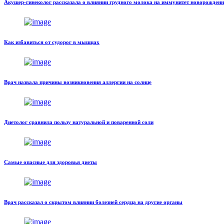
Акушер-гинеколог рассказала о влиянии грудного молока на иммунитет новорожден
Как избавиться от судорог в мышцах
Врач назвала причины возникновения аллергии на солнце
Диетолог сравнила пользу натуральной и поваренной соли
Самые опасные для здоровья диеты
Врач рассказал о скрытом влиянии болезней сердца на другие органы