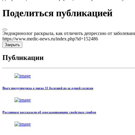
Поделиться публикацией
Эндокринолог раскрыла, как отличить депрессию от заболева
https://www.medic-news.ru/index.php?id=152486
Закрыть
Публикации
Врач предупредила о риске 11 болезней из-за одной сосиски
Россиянам рассказали об омолаживающих свойствах грибов