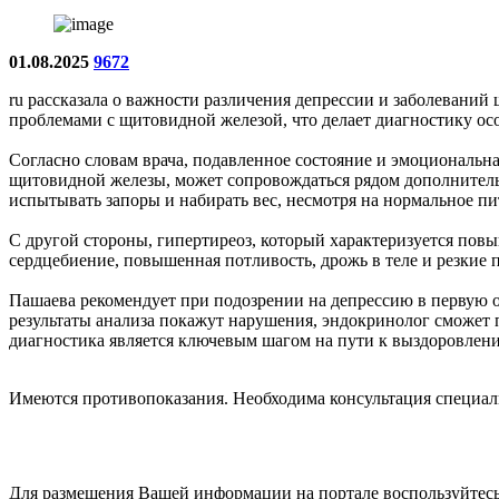
01.08.2025
9672
ru рассказала о важности различения депрессии и заболеваний
проблемами с щитовидной железой, что делает диагностику ос
Согласно словам врача, подавленное состояние и эмоциональна
щитовидной железы, может сопровождаться рядом дополнительн
испытывать запоры и набирать вес, несмотря на нормальное пи
С другой стороны, гипертиреоз, который характеризуется по
сердцебиение, повышенная потливость, дрожь в теле и резкие
Пашаева рекомендует при подозрении на депрессию в первую о
результаты анализа покажут нарушения, эндокринолог сможет 
диагностика является ключевым шагом на пути к выздоровлен
Имеются противопоказания. Необходима консультация специал
Для размещения Вашей информации на портале воспользуйтес