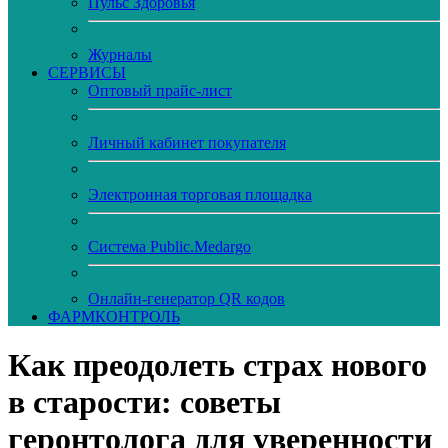
Пульс Здоровья
Журналы
CЕРВИСЫ
Оптовый прайс-лист
Личный кабинет покупателя
Электронная торговая площадка
Система Public.Medargo
Онлайн-генератор QR кодов
ФАРМКОНТРОЛЬ
Как преодолеть страх нового
в старости: советы
геронтолога для уверенности