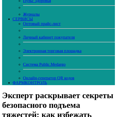
Пульс Здоровья
Журналы
CЕРВИСЫ
Оптовый прайс-лист
Личный кабинет покупателя
Электронная торговая площадка
Система Public.Medargo
Онлайн-генератор QR кодов
ФАРМКОНТРОЛЬ
Эксперт раскрывает секреты
безопасного подъема
тяжестей: как избежать