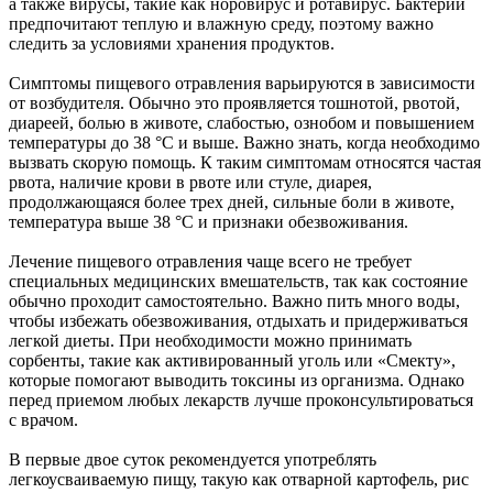
а также вирусы, такие как норовирус и ротавирус. Бактерии
предпочитают теплую и влажную среду, поэтому важно
следить за условиями хранения продуктов.
Симптомы пищевого отравления варьируются в зависимости
от возбудителя. Обычно это проявляется тошнотой, рвотой,
диареей, болью в животе, слабостью, ознобом и повышением
температуры до 38 °C и выше. Важно знать, когда необходимо
вызвать скорую помощь. К таким симптомам относятся частая
рвота, наличие крови в рвоте или стуле, диарея,
продолжающаяся более трех дней, сильные боли в животе,
температура выше 38 °C и признаки обезвоживания.
Лечение пищевого отравления чаще всего не требует
специальных медицинских вмешательств, так как состояние
обычно проходит самостоятельно. Важно пить много воды,
чтобы избежать обезвоживания, отдыхать и придерживаться
легкой диеты. При необходимости можно принимать
сорбенты, такие как активированный уголь или «Смекту»,
которые помогают выводить токсины из организма. Однако
перед приемом любых лекарств лучше проконсультироваться
с врачом.
В первые двое суток рекомендуется употреблять
легкоусваиваемую пищу, такую как отварной картофель, рис