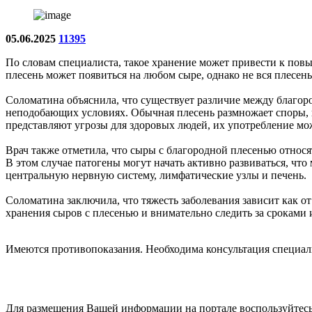
05.06.2025
11395
По словам специалиста, такое хранение может привести к пов
плесень может появиться на любом сыре, однако не вся плесень
Соломатина объяснила, что существует различие между благоро
неподобающих условиях. Обычная плесень размножает споры, ко
представляют угрозы для здоровых людей, их употребление мож
Врач также отметила, что сыры с благородной плесенью относя
В этом случае патогены могут начать активно развиваться, чт
центральную нервную систему, лимфатические узлы и печень.
Соломатина заключила, что тяжесть заболевания зависит как от
хранения сыров с плесенью и внимательно следить за сроками 
Имеются противопоказания. Необходима консультация специал
Для размещения Вашей информации на портале воспользуйтес