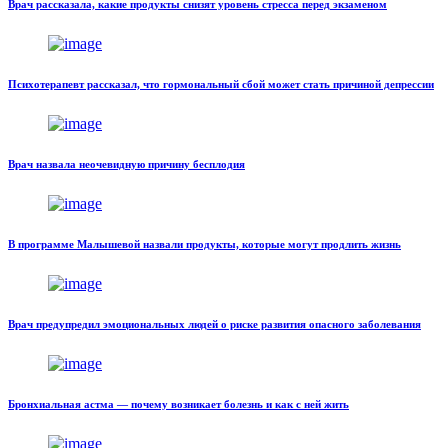
Врач рассказала, какие продукты снизят уровень стресса перед экзаменом
Психотерапевт рассказал, что гормональный сбой может стать причиной депрессии
Врач назвала неочевидную причину бесплодия
В программе Малышевой назвали продукты, которые могут продлить жизнь
Врач предупредил эмоциональных людей о риске развития опасного заболевания
Бронхиальная астма — почему возникает болезнь и как с ней жить