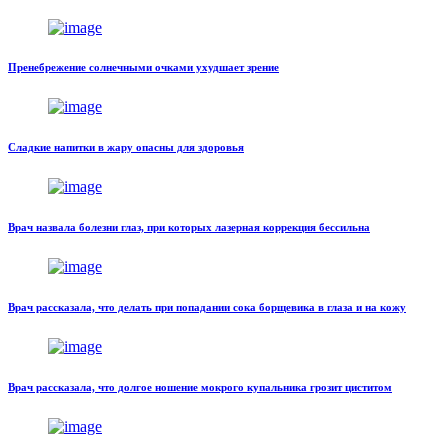
Пренебрежение солнечными очками ухудшает зрение
Сладкие напитки в жару опасны для здоровья
Врач назвала болезни глаз, при которых лазерная коррекция бессильна
Врач рассказала, что делать при попадании сока борщевика в глаза и на кожу
Врач рассказала, что долгое ношение мокрого купальника грозит циститом