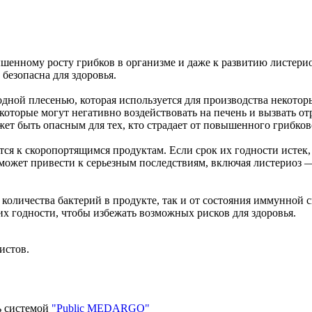
ышенному росту грибков в организме и даже к развитию листери
 безопасна для здоровья.
дной плесенью, которая используется для производства некотор
торые могут негативно воздействовать на печень и вызвать отр
ет быть опасным для тех, кто страдает от повышенного грибково
тся к скоропортящимся продуктам. Если срок их годности истек,
о может привести к серьезным последствиям, включая листериоз 
 количества бактерий в продукте, так и от состояния иммунной 
их годности, чтобы избежать возможных рисков для здоровья.
истов.
ь системой
"Public MEDARGO"