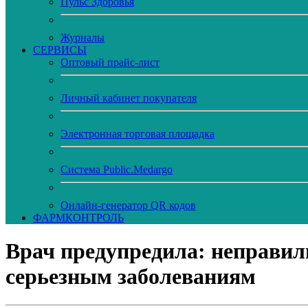
Пульс Здоровья
Журналы
CЕРВИСЫ
Оптовый прайс-лист
Личный кабинет покупателя
Электронная торговая площадка
Система Public.Medargo
Онлайн-генератор QR кодов
ФАРМКОНТРОЛЬ
Врач предупредила: неправил
серьезным заболеваниям