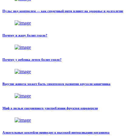
Пульс под контролем — как сердечный ритм влияет на здоровье и долголетие
Почему в жару болит горло?
Почему у ребенка летом болит горло?
Вздутие живота может быть симптомом развития опухоли кишечника
Миф о пользе ежедневного употребления фруктов опровергли
Алкогольные коктейли приводят к высокой интоксикации организма