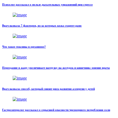
Психолог рассказал о пользе дыхательных упражнений при стрессе
Врач назвала 7 факторов, из-за которых кожа стареет рано
Что такое токсины в организме?
Переедание в жару увеличивает нагрузку на желудок и кишечник: мнение врача
Врач назвала способ, который снизит риск развития аллергии у детей
Гастроэнтеролог рассказал о серьезной опасности чрезмерного потребления соли