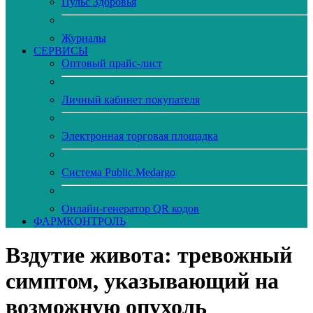
Пульс Здоровья
Журналы
CЕРВИСЫ
Оптовый прайс-лист
Личный кабинет покупателя
Электронная торговая площадка
Система Public.Medargo
Онлайн-генератор QR кодов
ФАРМКОНТРОЛЬ
Вздутие живота: тревожный
симптом, указывающий на
возможную опухоль