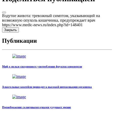
Вздутие живота: тревожный симптом, указывающий на
возможную опухоль кишечника, предупреждает врач
https://www.medic-news.ru/index.php?id=148401
Закрыть
Публикации
Миф о пользе ежедневного употребления фруктов опровергли
Алкогольные коктейли приводят к высокой интоксикации организма
Пренебрежение солнечными очками ухудшает зрение