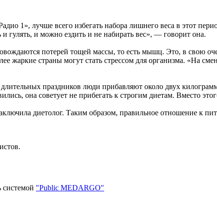
адио 1», лучше всего избегать набора лишнего веса в этот пери
 гулять, и можно ездить и не набирать вес», — говорит она.
овождаются потерей тощей массы, то есть мышц. Это, в свою оч
олее жаркие страны могут стать стрессом для организма. «На см
и длительных праздников люди прибавляют около двух килограмм
ились, она советует не прибегать к строгим диетам. Вместо это
 заключила диетолог. Таким образом, правильное отношение к пи
истов.
ь системой
"Public MEDARGO"