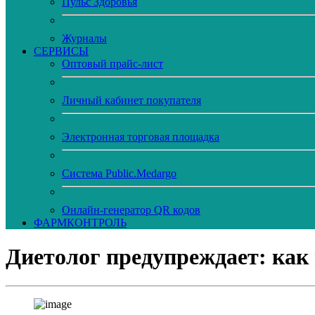
Пульс Здоровья
Журналы
CЕРВИСЫ
Оптовый прайс-лист
Личный кабинет покупателя
Электронная торговая площадка
Система Public.Medargo
Онлайн-генератор QR кодов
ФАРМКОНТРОЛЬ
Диетолог предупреждает: как 