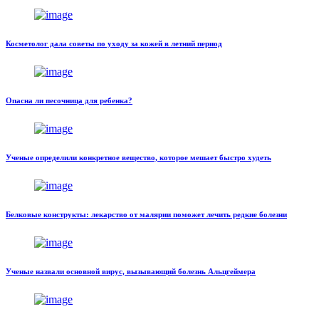
Косметолог дала советы по уходу за кожей в летний период
Опасна ли песочница для ребенка?
Ученые определили конкретное вещество, которое мешает быстро худеть
Белковые конструкты: лекарство от малярии поможет лечить редкие болезни
Ученые назвали основной вирус, вызывающий болезнь Альцгеймера