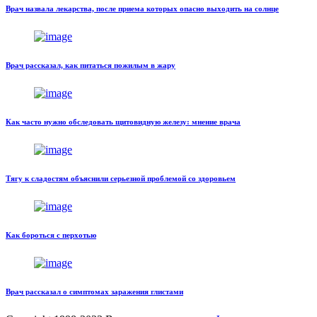
Врач назвала лекарства, после приема которых опасно выходить на солнце
Врач рассказал, как питаться пожилым в жару
Как часто нужно обследовать щитовидную железу: мнение врача
Тягу к сладостям объяснили серьезной проблемой со здоровьем
Как бороться с перхотью
Врач рассказал о симптомах заражения глистами