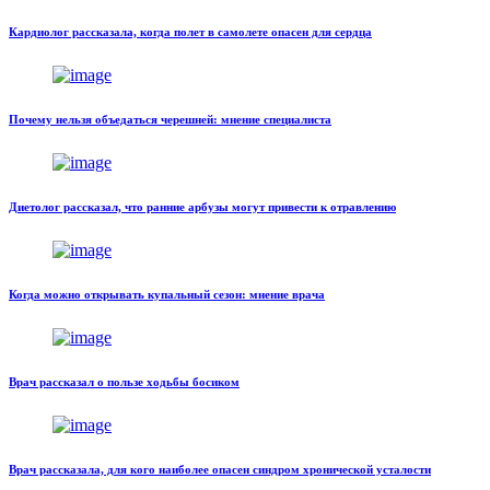
Кардиолог рассказала, когда полет в самолете опасен для сердца
Почему нельзя объедаться черешней: мнение специалиста
Диетолог рассказал, что ранние арбузы могут привести к отравлению
Когда можно открывать купальный сезон: мнение врача
Врач рассказал о пользе ходьбы босиком
Врач рассказала, для кого наиболее опасен синдром хронической усталости