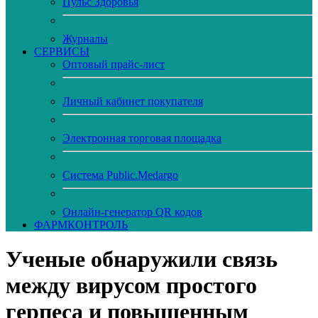
Пульс Здоровья
Журналы
CЕРВИСЫ
Оптовый прайс-лист
Личный кабинет покупателя
Электронная торговая площадка
Система Public.Medargo
Онлайн-генератор QR кодов
ФАРМКОНТРОЛЬ
Ученые обнаружили связь
между вирусом простого
герпеса и повышенным