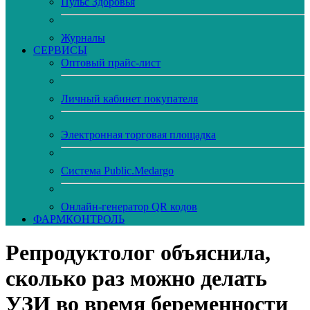
Пульс Здоровья
Журналы
CЕРВИСЫ
Оптовый прайс-лист
Личный кабинет покупателя
Электронная торговая площадка
Система Public.Medargo
Онлайн-генератор QR кодов
ФАРМКОНТРОЛЬ
Репродуктолог объяснила,
сколько раз можно делать
УЗИ во время беременности