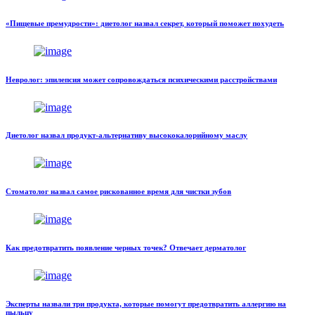
«Пищевые премудрости»: диетолог назвал секрет, который поможет похудеть
Невролог: эпилепсия может сопровождаться психическими расстройствами
Диетолог назвал продукт-альтернативу высококалорийному маслу
Стоматолог назвал самое рискованное время для чистки зубов
Как предотвратить появление черных точек? Отвечает дерматолог
Эксперты назвали три продукта, которые помогут предотвратить аллергию на
пыльцу