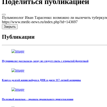
Поделиться публикацией
Пульмонолог Иван Тарасенко: возможно ли вылечить туберкулез
https://www.medic-news.ru/index.php?id=143697
Закрыть
Публикации
Нутрициолог рассказала, кому не следует спать с открытой форточкой
Ключ к долгой жизни найден в ДНК и диете 117-летней женщины
Полезный шашлык – правила правильного приготовления