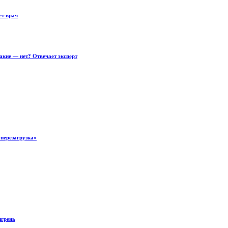
ет врач
акие — нет? Отвечает эксперт
«перезагрузка»
игрень