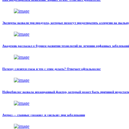
Эксперты назвали три продукта, которые помогут предотвратить аллергию на пыльц
Академик рассказал о бурном развитии технологий по лечению орфанных заболевани
Почему слезятся глаза и что с этим делать? Отвечает офтальмолог
Нейробиолог назвала неожиданный фактор, который может быть причиной недостатк
Артроз — главные «можно» и «нельзя» при заболевании