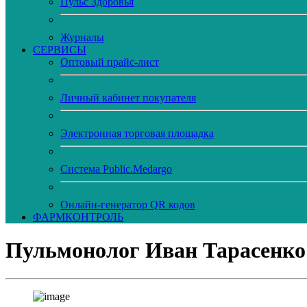
Пульс Здоровья
Журналы
CЕРВИСЫ
Оптовый прайс-лист
Личный кабинет покупателя
Электронная торговая площадка
Система Public.Medargo
Онлайн-генератор QR кодов
ФАРМКОНТРОЛЬ
Пульмонолог Иван Тарасенко: