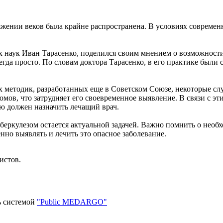
тяжении веков была крайне распространена. В условиях современ
 наук Иван Тарасенко, поделился своим мнением о возможности п
сегда просто. По словам доктора Тарасенко, в его практике был
х методик, разработанных еще в Советском Союзе, некоторые сл
мов, что затрудняет его своевременное выявление. В связи с эт
ю должен назначить лечащий врач.
уберкулезом остается актуальной задачей. Важно помнить о нео
но выявлять и лечить это опасное заболевание.
истов.
ь системой
"Public MEDARGO"