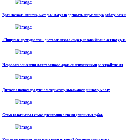
Врач назвала напитки, которые могут поддержать нормальную работу почек
«Пищевые премудрости»: диетолог назвал секрет, который поможет похудеть
Невролог: эпилепсия может сопровождаться психическими расстройствами
Диетолог назвал продукт-альтернативу высококалорийному маслу
Стоматолог назвал самое рискованное время для чистки зубов
Как предотвратить появление черных точек? Отвечает дерматолог