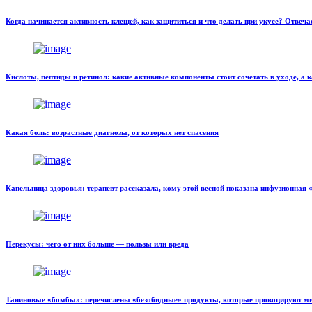
Когда начинается активность клещей, как защититься и что делать при укусе? Отвеча
Кислоты, пептиды и ретинол: какие активные компоненты стоит сочетать в уходе, а к
Какая боль: возрастные диагнозы, от которых нет спасения
Капельница здоровья: терапевт рассказала, кому этой весной показана инфузионная 
Перекусы: чего от них больше — пользы или вреда
Таниновые «бомбы»: перечислены «безобидные» продукты, которые провоцируют м