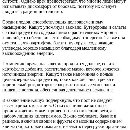
сытости. Однако врач предостерегает, что многие люди могут
испытывать дискомфорт от бобовых, поэтому их следует
вводить в рацион постепенно.
Среди плодов, способствующих долговременному
насыщению, Кашух упомянула авокадо. Бутерброды и салаты
с этим продуктом содержат много растительных жиров и
калорий, что обеспечивает необходимую энергию. Также она
отметила, что картофель, батат и кукуруза, содержащие
углеводы, хорошо насыщают благодаря медленному
высвобождению энергии.
По мнению врача, насыщение продлится дольше, если к
картофелю добавить растительное масло, которое является
источником энергии. Кашух также напомнила о пользе
цельнозерновых продуктов, таких как овсянка, гречка и
коричневый рис, которые содержат сложные углеводы и
пищевые волокна, обеспечивая длительное насыщение.
В заключение Кашух подчеркнула, что пост не следует
рассматривать как диету. Отказ от пищи животного
происхождения может привести не к снижению веса, а к
набору лишних килограммов. Важно соблюдать баланс в
рационе, включая овощи и фрукты с высоким содержанием
клетчатки, которые помогают избежать перегрузки организма