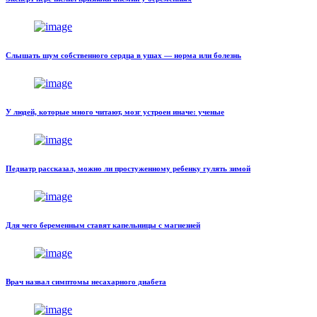
Слышать шум собственного сердца в ушах — норма или болезнь
У людей, которые много читают, мозг устроен иначе: ученые
Педиатр рассказал, можно ли простуженному ребенку гулять зимой
Для чего беременным ставят капельницы с магнезией
Врач назвал симптомы несахарного диабета