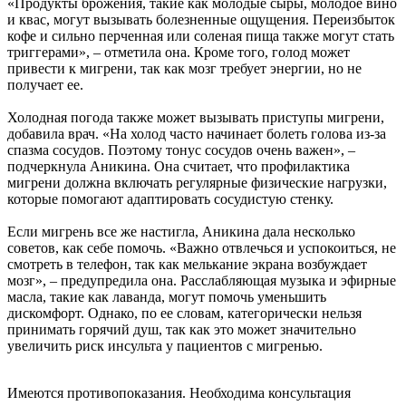
«Продукты брожения, такие как молодые сыры, молодое вино
и квас, могут вызывать болезненные ощущения. Переизбыток
кофе и сильно перченная или соленая пища также могут стать
триггерами», – отметила она. Кроме того, голод может
привести к мигрени, так как мозг требует энергии, но не
получает ее.
Холодная погода также может вызывать приступы мигрени,
добавила врач. «На холод часто начинает болеть голова из-за
спазма сосудов. Поэтому тонус сосудов очень важен», –
подчеркнула Аникина. Она считает, что профилактика
мигрени должна включать регулярные физические нагрузки,
которые помогают адаптировать сосудистую стенку.
Если мигрень все же настигла, Аникина дала несколько
советов, как себе помочь. «Важно отвлечься и успокоиться, не
смотреть в телефон, так как мелькание экрана возбуждает
мозг», – предупредила она. Расслабляющая музыка и эфирные
масла, такие как лаванда, могут помочь уменьшить
дискомфорт. Однако, по ее словам, категорически нельзя
принимать горячий душ, так как это может значительно
увеличить риск инсульта у пациентов с мигренью.
Имеются противопоказания. Необходима консультация