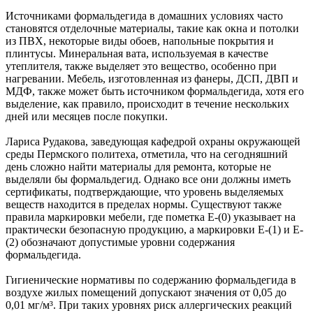
Источниками формальдегида в домашних условиях часто
становятся отделочные материалы, такие как окна и потолки
из ПВХ, некоторые виды обоев, напольные покрытия и
плинтусы. Минеральная вата, используемая в качестве
утеплителя, также выделяет это вещество, особенно при
нагревании. Мебель, изготовленная из фанеры, ДСП, ДВП и
МДФ, также может быть источником формальдегида, хотя его
выделение, как правило, происходит в течение нескольких
дней или месяцев после покупки.
Лариса Рудакова, заведующая кафедрой охраны окружающей
среды Пермского политеха, отметила, что на сегодняшний
день сложно найти материалы для ремонта, которые не
выделяли бы формальдегид. Однако все они должны иметь
сертификаты, подтверждающие, что уровень выделяемых
веществ находится в пределах нормы. Существуют также
правила маркировки мебели, где пометка Е-(0) указывает на
практически безопасную продукцию, а маркировки Е-(1) и Е-
(2) обозначают допустимые уровни содержания
формальдегида.
Гигиенические нормативы по содержанию формальдегида в
воздухе жилых помещений допускают значения от 0,05 до
0,01 мг/м³. При таких уровнях риск аллергических реакций