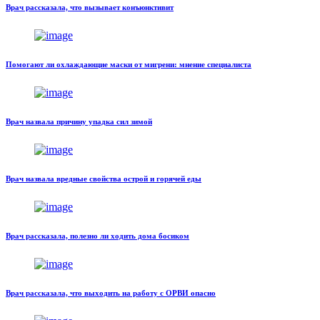
Врач рассказала, что вызывает конъюнктивит
Помогают ли охлаждающие маски от мигрени: мнение специалиста
Врач назвала причину упадка сил зимой
Врач назвала вредные свойства острой и горячей еды
Врач рассказала, полезно ли ходить дома босиком
Врач рассказала, что выходить на работу с ОРВИ опасно