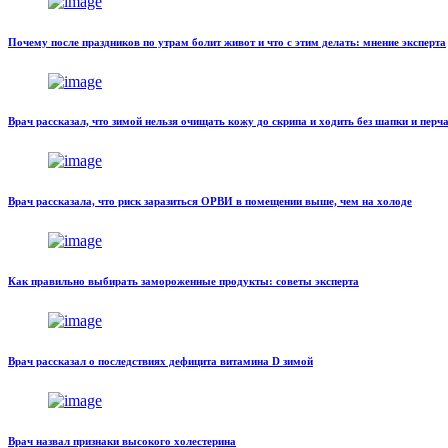
Почему после праздников по утрам болит живот и что с этим делать: мнение эксперта
Врач рассказал, что зимой нельзя очищать кожу до скрипа и ходить без шапки и перч
Врач рассказала, что риск заразиться ОРВИ в помещении выше, чем на холоде
Как правильно выбирать замороженные продукты: советы эксперта
Врач рассказал о последствиях дефицита витамина D зимой
Врач назвал признаки высокого холестерина