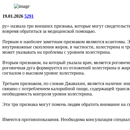
19.01.2026
5291
ру» назвала три внешних признака, которые могут свидетельст
вовремя обратиться за медицинской помощью.
Первым и наиболее заметным признаком являются ксантомы. Это
внутрикожные скопления жиров, в частности, холестерина и тр
может указывать на проблемы с уровнем холестерина.
Вторым признаком, на который указала врач, является рогович
роговичная дуга формируется из отложений холестерина и жиро
сигналом о высоком уровне холестерина.
Третьим признаком, по словам Джавахии, является наличие лиш
связано с потреблением калорийной пищи, содержащей трансжи
необходимость контроля уровня холестерина.
Эти три признака могут помочь людям обратить внимание на св
Имеются противопоказания. Необходима консультация специал