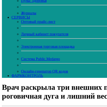
Пульс Здоровья
Журналы
CЕРВИСЫ
Оптовый прайс-лист
Личный кабинет покупателя
Электронная торговая площадка
Система Public.Medargo
Онлайн-генератор QR кодов
ФАРМКОНТРОЛЬ
Врач раскрыла три внешних п
роговичная дуга и лишний ве