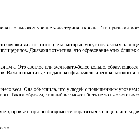
вовать о высоком уровне холестерина в крови. Эти признаки мог
 бляшки желтоватого цвета, которые могут появляться на лице,
иглицеридов. Джавахия отметила, что образование этих бляшек 
ная дуга. Это светлое или желтовато-белое кольцо, образующеес
в. Важно отметить, что данная офтальмологическая патология н
него веса. Она объяснила, что у людей с повышенным уровнем х
ры. Таким образом, лишний вес может быть не только эстетиче
ое здоровье и при необходимости обратиться к специалистам дл
истов.