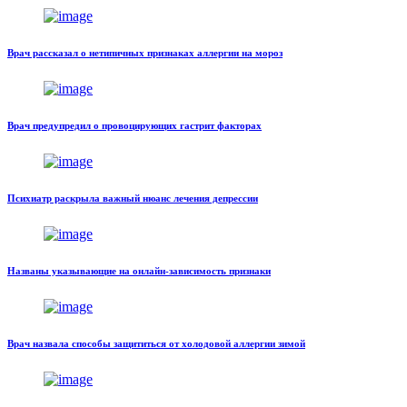
Врач рассказал о нетипичных признаках аллергии на мороз
Врач предупредил о провоцирующих гастрит факторах
Психиатр раскрыла важный нюанс лечения депрессии
Названы указывающие на онлайн-зависимость признаки
Врач назвала способы защититься от холодовой аллергии зимой