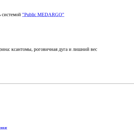
ь системой
"Public MEDARGO"
рина: ксантомы, роговичная дуга и лишний вес
 мозг