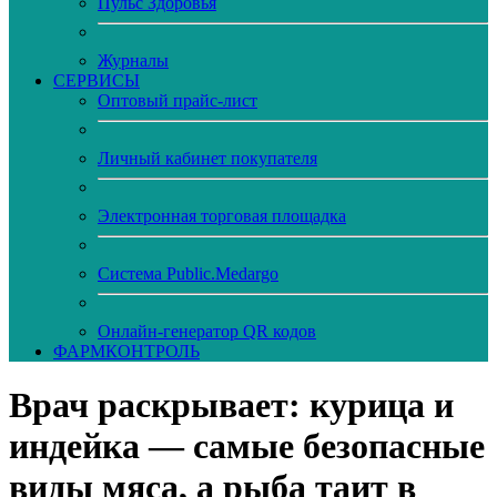
Пульс Здоровья
Журналы
CЕРВИСЫ
Оптовый прайс-лист
Личный кабинет покупателя
Электронная торговая площадка
Система Public.Medargo
Онлайн-генератор QR кодов
ФАРМКОНТРОЛЬ
Врач раскрывает: курица и
индейка — самые безопасные
виды мяса, а рыба таит в