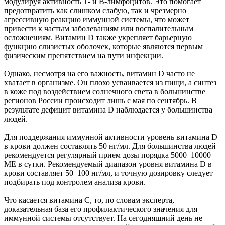
модулируя активность T- и B-лимфоцитов. Это помогает
предотвратить как слишком слабую, так и чрезмерно
агрессивную реакцию иммунной системы, что может
привести к частым заболеваниям или воспалительным
осложнениям. Витамин D также укрепляет барьерную
функцию слизистых оболочек, которые являются первым
физическим препятствием на пути инфекции.
Однако, несмотря на его важность, витамин D часто не
хватает в организме. Он плохо усваивается из пищи, а синтез
в коже под воздействием солнечного света в большинстве
регионов России происходит лишь с мая по сентябрь. В
результате дефицит витамина D наблюдается у большинства
людей.
Для поддержания иммунной активности уровень витамина D
в крови должен составлять 50 нг/мл. Для большинства людей
рекомендуется регулярный прием дозы порядка 5000–10000
МЕ в сутки. Рекомендуемый диапазон уровня витамина D в
крови составляет 50–100 нг/мл, и точную дозировку следует
подбирать под контролем анализа крови.
Что касается витамина С, то, по словам эксперта,
доказательная база его профилактического значения для
иммунной системы отсутствует. На сегодняшний день не