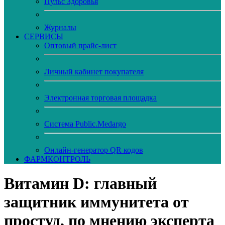
Пульс Здоровья
Журналы
CЕРВИСЫ
Оптовый прайс-лист
Личный кабинет покупателя
Электронная торговая площадка
Система Public.Medargo
Онлайн-генератор QR кодов
ФАРМКОНТРОЛЬ
Витамин D: главный
защитник иммунитета от
простуд, по мнению эксперта