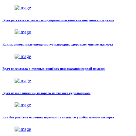
Врач рассказал о самых популярные пластических операциях у мужчин
Как маринованные овощи могут навредить здоровью: мнение эксперта
Врач рассказала о главных ошибках при оказании первой помощи
Врач назвал витамин, которого не хватает курильщикам
Как без рентгена отличить перелом от сильного ушиба: мнение эксперта