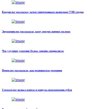
Кардиолог рассказал, зачем гипертоникам назначают УЗИ сердца
Эндокринолог рассказала, кому вредит жирное молоко
Что улучшит усвоение белка: мнение специалиста
Невролог рассказала, как развивается деменция
Стоматолог назвал плюсы и минусы имплантации зубов