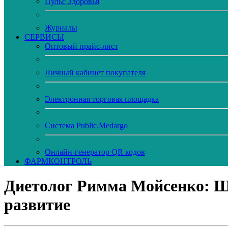
Пульс Здоровья
Журналы
CЕРВИСЫ
Оптовый прайс-лист
Личный кабинет покупателя
Электронная торговая площадка
Система Public.Medargo
Онлайн-генератор QR кодов
ФАРМКОНТРОЛЬ
Диетолог Римма Мойсенко: Шк
развитие