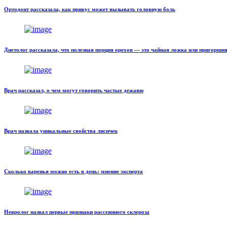
Ортодонт рассказала, как прикус может вызывать головную боль
Диетолог рассказала, что полезная порция орехов — это чайная ложка или пригоршн
Врач рассказал, о чем могут говорить частые дежавю
Врач назвала уникальные свойства лисичек
Сколько варенья можно есть в день: мнение эксперта
Невролог назвал первые признаки рассеянного склероза