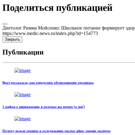
Поделиться публикацией
Диетолог Римма Мойсенко: Школьное питание формирует здоров
https://www.medic-news.ru/index.php?id=154773
Закрыть
Публикации
Врач рассказала, как определить обезвоживание организма
5 мифов о пищеварении, в которые вы верите (а зря!)
Почему нельзя хранить в холодильнике мытые яйца: мнение эксперта