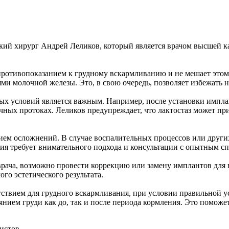
ий хирург Андрей Леликов, который является врачом высшей ка
противопоказанием к грудному вскармливанию и не мешает этом
ями молочной железы. Это, в свою очередь, позволяет избежать
ных условий является важным. Например, после установки импла
чных протоках. Леликов предупреждает, что лактостаз может пр
ием осложнений. В случае воспалительных процессов или други
ия требует внимательного подхода и консультации с опытным с
врача, возможно провести коррекцию или замену имплантов для
го эстетического результата.
тствием для грудного вскармливания, при условии правильной 
нием груди как до, так и после периода кормления. Это поможет
истов.