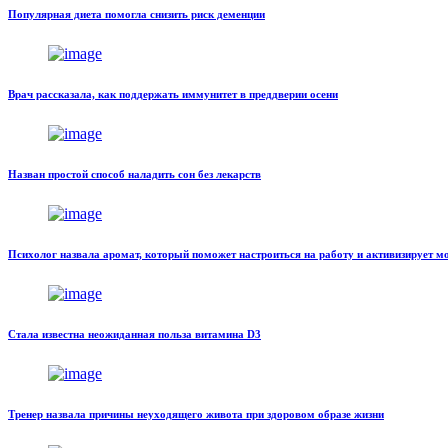
Популярная диета помогла снизить риск деменции
Врач рассказала, как поддержать иммунитет в преддверии осени
Назван простой способ наладить сон без лекарств
Психолог назвала аромат, который поможет настроиться на работу и активизирует мо
Стала известна неожиданная польза витамина D3
Тренер назвала причины неуходящего живота при здоровом образе жизни