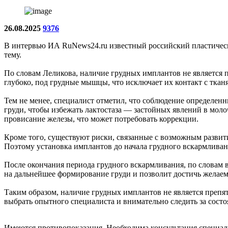
26.08.2025
9376
В интервью ИА RuNews24.ru известный российский пластическ
тему.
По словам Леликова, наличие грудных имплантов не является 
глубоко, под грудные мышцы, что исключает их контакт с ткан
Тем не менее, специалист отметил, что соблюдение определен
груди, чтобы избежать лактостаза — застойных явлений в моло
провисание железы, что может потребовать коррекции.
Кроме того, существуют риски, связанные с возможным развит
Поэтому установка имплантов до начала грудного вскармливан
После окончания периода грудного вскармливания, по словам 
на дальнейшее формирование груди и позволит достичь желаемо
Таким образом, наличие грудных имплантов не является препя
выбрать опытного специалиста и внимательно следить за состоя
Имеются противопоказания. Необходима консультация специал