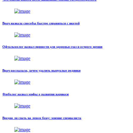
Врач назвала способы быстро справиться с икотой
Офтальмолог назвал пряности для здоровья глаз и острого зрения
Врач рассказала, зачем удалять выпуклые родинки
Флеболог назвал мифы о развития варикозе
Вредно ли спать на левом боку: мнение специалиста