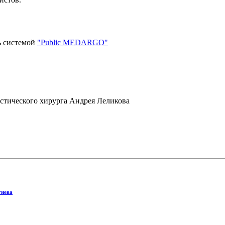
ь системой
"Public MEDARGO"
астического хирурга Андрея Леликова
гнева