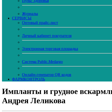
Пульс Здоровья
Журналы
CЕРВИСЫ
Оптовый прайс-лист
Личный кабинет покупателя
Электронная торговая площадка
Система Public.Medargo
Онлайн-генератор QR кодов
ФАРМКОНТРОЛЬ
Импланты и грудное вскармли
Андрея Леликова