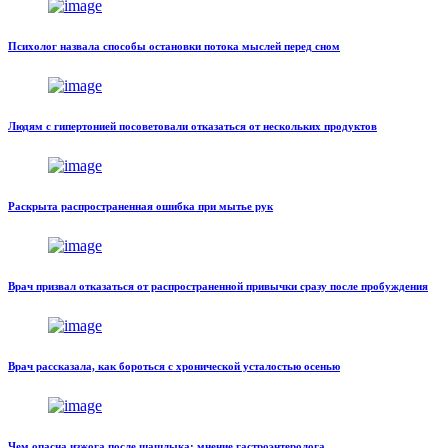
Психолог назвала способы остановки потока мыслей перед сном
Людям с гипертонией посоветовали отказаться от нескольких продуктов
Раскрыта распространенная ошибка при мытье рук
Врач призвал отказаться от распространенной привычки сразу после пробуждения
Врач рассказала, как бороться с хронической усталостью осенью
Чем опасна изжога после шашлыка: мнение гастроэнтеролога