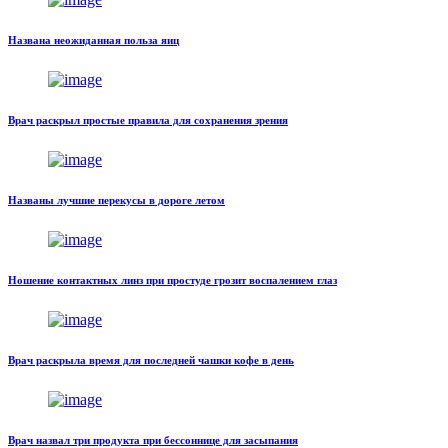
Названа неожиданная польза яиц
Врач раскрыл простые правила для сохранения зрения
Названы лучшие перекусы в дороге летом
Ношение контактных линз при простуде грозит воспалением глаз
Врач раскрыла время для последней чашки кофе в день
Врач назвал три продукта при бессоннице для засыпания