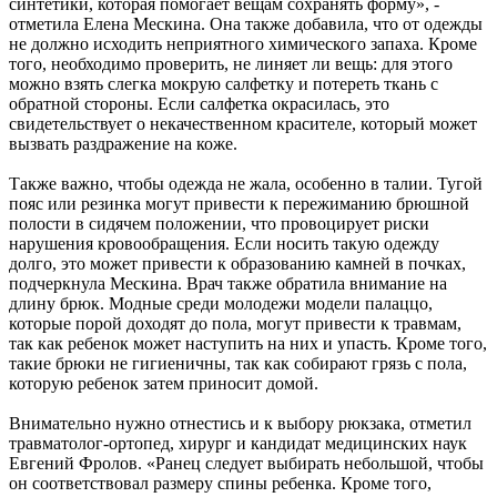
синтетики, которая помогает вещам сохранять форму», -
отметила Елена Мескина. Она также добавила, что от одежды
не должно исходить неприятного химического запаха. Кроме
того, необходимо проверить, не линяет ли вещь: для этого
можно взять слегка мокрую салфетку и потереть ткань с
обратной стороны. Если салфетка окрасилась, это
свидетельствует о некачественном красителе, который может
вызвать раздражение на коже.
Также важно, чтобы одежда не жала, особенно в талии. Тугой
пояс или резинка могут привести к пережиманию брюшной
полости в сидячем положении, что провоцирует риски
нарушения кровообращения. Если носить такую одежду
долго, это может привести к образованию камней в почках,
подчеркнула Мескина. Врач также обратила внимание на
длину брюк. Модные среди молодежи модели палаццо,
которые порой доходят до пола, могут привести к травмам,
так как ребенок может наступить на них и упасть. Кроме того,
такие брюки не гигиеничны, так как собирают грязь с пола,
которую ребенок затем приносит домой.
Внимательно нужно отнестись и к выбору рюкзака, отметил
травматолог-ортопед, хирург и кандидат медицинских наук
Евгений Фролов. «Ранец следует выбирать небольшой, чтобы
он соответствовал размеру спины ребенка. Кроме того,