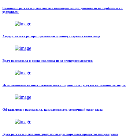
Сомнолог рассказал, что частые кошмары могут указывать на проблемы со
здоровьем
Хирург назвал распространенную причину старения кожи лица
Врач рассказала о риске сколиоза из-за электросамокатов
Использование ватных палочек может привести к тугоухости: мнение эксперта
Офтальмолог рассказала, как распознать солнечный ожог глаза
Врач рассказал, что чай сразу после еды нарушает процессы пищеварения