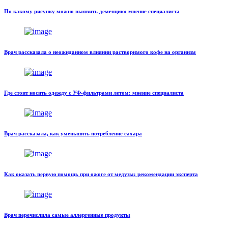
По какому рисунку можно выявить деменцию: мнение специалиста
Врач рассказала о неожиданном влиянии растворимого кофе на организм
Где стоит носить одежду с УФ-фильтрами летом: мнение специалиста
Врач рассказала, как уменьшить потребление сахара
Как оказать первую помощь при ожоге от медузы: рекомендации эксперта
Врач перечислила самые аллергенные продукты