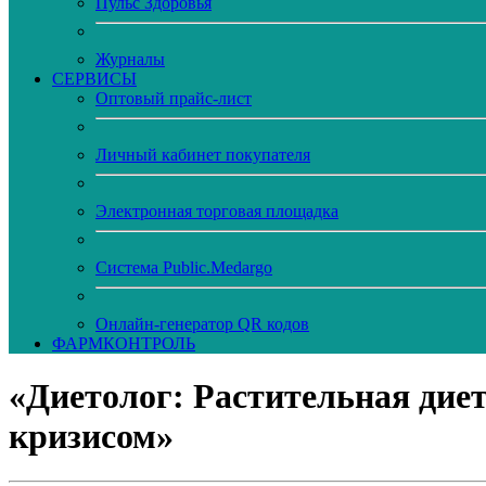
Пульс Здоровья
Журналы
CЕРВИСЫ
Оптовый прайс-лист
Личный кабинет покупателя
Электронная торговая площадка
Система Public.Medargo
Онлайн-генератор QR кодов
ФАРМКОНТРОЛЬ
«Диетолог: Растительная дие
кризисом»