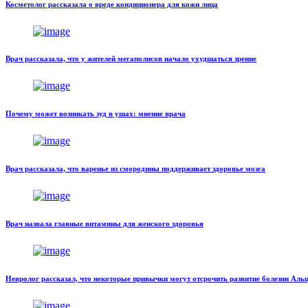
Косметолог рассказала о вреде кондиционера для кожи лица
Врач рассказала, что у жителей мегаполисов начало ухудшаться зрение
Почему может возникать зуд в ушах: мнение врача
Врач рассказала, что варенье из смородины поддерживает здоровье мозга
Врач назвала главные витамины для женского здоровья
Невролог рассказал, что некоторые привычки могут отсрочить развитие болезни Аль