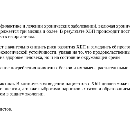
рофилактике и лечении хронических заболеваний, включая хронич
лжается три месяца и более. В результате ХБП происходит пост
тв из организма.
т значительно снизить риск развития ХБП и замедлить её прог
ологической устойчивости, указав на то, что продовольственны
на здоровье человека, но и на состояние окружающей среды.
ение потребления животных белков и их замена растительными 
актики. В клиническом ведении пациентов с ХБП диализ может 
 энергии, а также выбросами парниковых газов и образованием 
ом в защиту экологии.
истов.