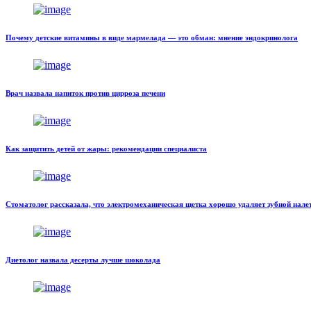
Почему детские витамины в виде мармелада — это обман: мнение эндокринолога
Врач назвала напиток против цирроза печени
Как защитить детей от жары: рекомендации специалиста
Стоматолог рассказала, что электромеханическая щетка хорошо удаляет зубной нале
Диетолог назвала десерты лучше шоколада