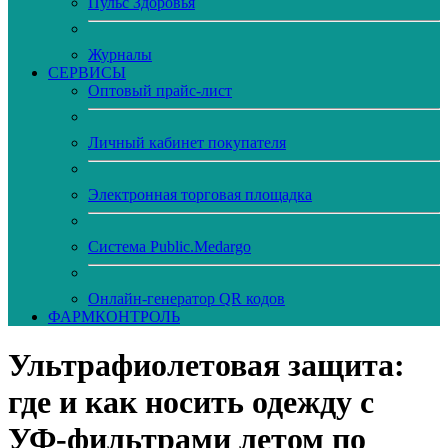
Пульс Здоровья
Журналы
CЕРВИСЫ
Оптовый прайс-лист
Личный кабинет покупателя
Электронная торговая площадка
Система Public.Medargo
Онлайн-генератор QR кодов
ФАРМКОНТРОЛЬ
Ультрафиолетовая защита:
где и как носить одежду с
УФ-фильтрами летом по