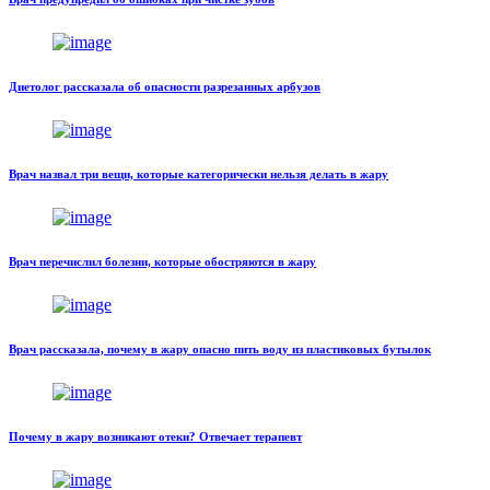
Диетолог рассказала об опасности разрезанных арбузов
Врач назвал три вещи, которые категорически нельзя делать в жару
Врач перечислил болезни, которые обостряются в жару
Врач рассказала, почему в жару опасно пить воду из пластиковых бутылок
Почему в жару возникают отеки? Отвечает терапевт