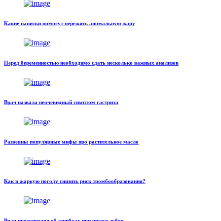
Какие напитки помогут пережить аномальную жару
Перед беременностью необходимо сдать несколько важных анализов
Врач назвала неочевидный симптом гастрита
Развеяны популярные мифы про растительное масло
Как в жаркую погоду снизить риск тромбообразования?
Врач предупредил об ошибках при чистке зубов