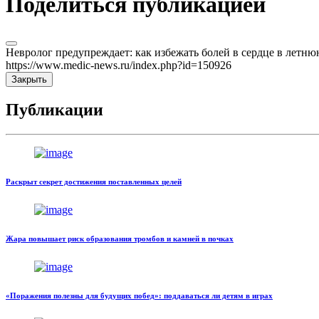
Поделиться публикацией
Невролог предупреждает: как избежать болей в сердце в летн
https://www.medic-news.ru/index.php?id=150926
Закрыть
Публикации
Раскрыт секрет достижения поставленных целей
Жара повышает риск образования тромбов и камней в почках
«Поражения полезны для будущих побед»: поддаваться ли детям в играх