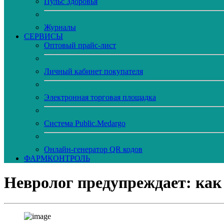
Пульс Здоровья
Журналы
CЕРВИСЫ
Оптовый прайс-лист
Личный кабинет покупателя
Электронная торговая площадка
Система Public.Medargo
Онлайн-генератор QR кодов
ФАРМКОНТРОЛЬ
Невролог предупреждает: как 