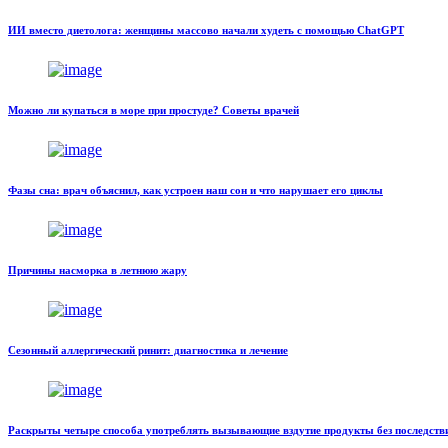
ИИ вместо диетолога: женщины массово начали худеть с помощью ChatGPT
Можно ли купаться в море при простуде? Советы врачей
Фазы сна: врач объяснил, как устроен наш сон и что нарушает его циклы
Причины насморка в летнюю жару
Сезонный аллергический ринит: диагностика и лечение
Раскрыты четыре способа употреблять вызывающие вздутие продукты без последств