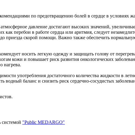
екомендациями по предотвращению болей в сердце в условиях ж
 и атмосферное давление достигают высоких значений, увеличив
х как перебои в работе сердца или аритмия, следует незамедли
 до приезда скорой помощи. Важно также обеспечить нормальную
комендует носить легкую одежду и защищать голову от перегре
 ожогам кожи и повышает риск развития онкологических заболев
о нагрева.
имости употребления достаточного количества жидкости в летне
ть водный баланс и снизить риск сердечно-сосудистых заболева
истов.
ь системой
"Public MEDARGO"