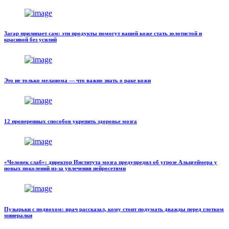
Загар прилипает сам: эти продукты помогут вашей коже стать золотистой и
красивой без усилий
Это не только меланома — что важно знать о раке кожи
12 проверенных способов укрепить здоровье мозга
«Человек слаб»: директор Института мозга предупредил об угрозе Альцгеймера у
новых поколений из-за увлечения нейросетями
Пузырьки с подвохом: врач рассказал, кому стоит подумать дважды перед глотком
минералки