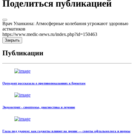
Поделиться публикацией
Врач Уланкина: Атмосферные колебания угрожают здоровью
астматиков
https://www.medic-news.ru/index.php?id=150463
Закрыть
Публикации
Ортодонт рассказала о противопоказаниях к брекетам
Эндометрит - симптомы, диагностика и лечение
Глаза под ударом: как гаджеты влияют на зрение — советы офтальмолога и нормы