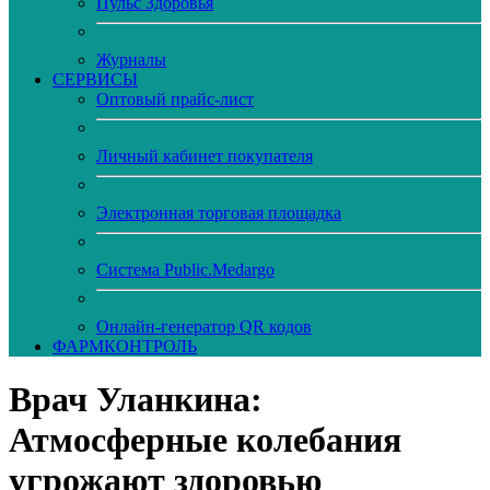
Пульс Здоровья
Журналы
CЕРВИСЫ
Оптовый прайс-лист
Личный кабинет покупателя
Электронная торговая площадка
Система Public.Medargo
Онлайн-генератор QR кодов
ФАРМКОНТРОЛЬ
Врач Уланкина:
Атмосферные колебания
угрожают здоровью