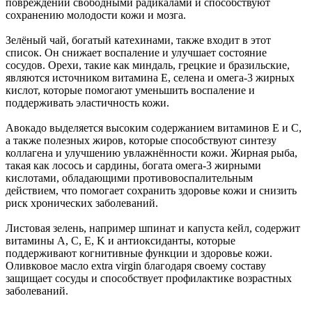
повреждений свободными радикалами и способствуют
сохранению молодости кожи и мозга.
Зелёный чай, богатый катехинами, также входит в этот
список. Он снижает воспаление и улучшает состояние
сосудов. Орехи, такие как миндаль, грецкие и бразильские,
являются источником витамина Е, селена и омега-3 жирных
кислот, которые помогают уменьшить воспаление и
поддерживать эластичность кожи.
Авокадо выделяется высоким содержанием витаминов Е и С,
а также полезных жиров, которые способствуют синтезу
коллагена и улучшению увлажнённости кожи. Жирная рыба,
такая как лосось и сардины, богата омега-3 жирными
кислотами, обладающими противовоспалительным
действием, что помогает сохранить здоровье кожи и снизить
риск хронических заболеваний.
Листовая зелень, например шпинат и капуста кейл, содержит
витамины A, C, E, K и антиоксиданты, которые
поддерживают когнитивные функции и здоровье кожи.
Оливковое масло extra virgin благодаря своему составу
защищает сосуды и способствует профилактике возрастных
заболеваний.