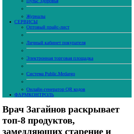
Пульс Здоровья
Журналы
CЕРВИСЫ
Оптовый прайс-лист
Личный кабинет покупателя
Электронная торговая площадка
Система Public.Medargo
Онлайн-генератор QR кодов
ФАРМКОНТРОЛЬ
Врач Загайнов раскрывает
топ-8 продуктов,
замедляющих старение и