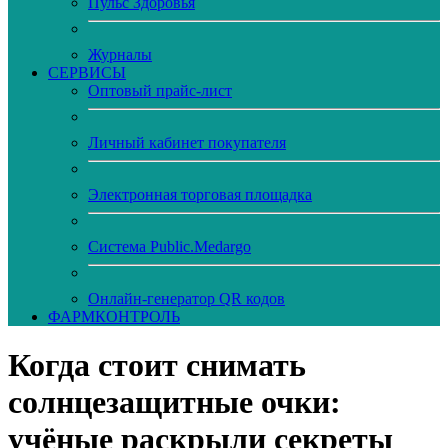
Пульс Здоровья
Журналы
CЕРВИСЫ
Оптовый прайс-лист
Личный кабинет покупателя
Электронная торговая площадка
Система Public.Medargo
Онлайн-генератор QR кодов
ФАРМКОНТРОЛЬ
Когда стоит снимать
солнцезащитные очки:
учёные раскрыли секреты