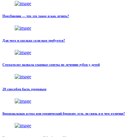
Пресбиопия — что это такое и как лечить?
Для чего и сколько соли нам требуется?
Стоматолог назвала главные советы по лечению зубов у детей
20 способов быть здоровым
Бронхиальная астма или хронический бронхит: есть ли связь и в чем отличия?