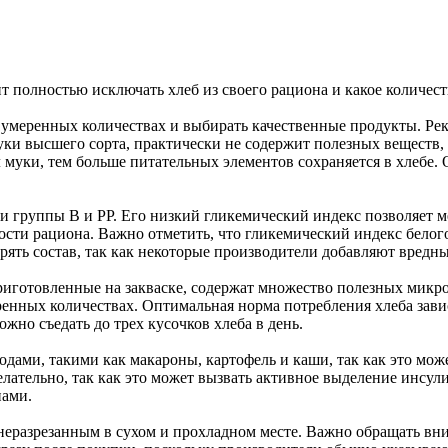
т полностью исключать хлеб из своего рациона и какое количест
ь в умеренных количествах и выбирать качественные продукты. Ре
ки высшего сорта, практически не содержит полезных веществ, 
 муки, тем больше питательных элементов сохраняется в хлебе.
и группы B и PP. Его низкий гликемический индекс позволяет м
 рациона. Важно отметить, что гликемический индекс белого х
рять состав, так как некоторые производители добавляют вредны
риготовленные на закваске, содержат множество полезных микро
ренных количествах. Оптимальная норма потребления хлеба завис
жно съедать до трех кусочков хлеба в день.
водами, такими как макароны, картофель и каши, так как это м
елательно, так как это может вызвать активное выделение инсул
пами.
и неразрезанным в сухом и прохладном месте. Важно обращать вн