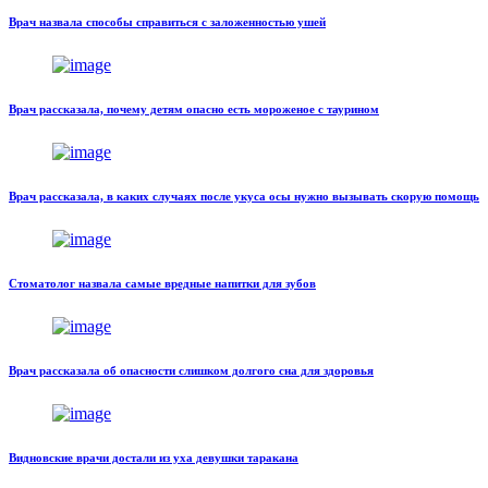
Врач назвала способы справиться с заложенностью ушей
Врач рассказала, почему детям опасно есть мороженое с таурином
Врач рассказала, в каких случаях после укуса осы нужно вызывать скорую помощь
Стоматолог назвала самые вредные напитки для зубов
Врач рассказала об опасности слишком долгого сна для здоровья
Видновские врачи достали из уха девушки таракана