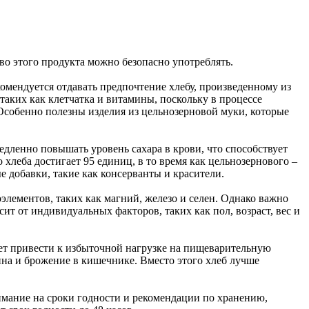
во этого продукта можно безопасно употреблять.
комендуется отдавать предпочтение хлебу, произведенному из
таких как клетчатка и витамины, поскольку в процессе
 Особенно полезны изделия из цельнозерновой муки, которые
едленно повышать уровень сахара в крови, что способствует
леба достигает 95 единиц, в то время как цельнозернового –
е добавки, такие как консерванты и красители.
элементов, таких как магний, железо и селен. Однако важно
ит от индивидуальных факторов, таких как пол, возраст, вес и
ожет привести к избыточной нагрузке на пищеварительную
ина и брожение в кишечнике. Вместо этого хлеб лучше
имание на сроки годности и рекомендации по хранению,