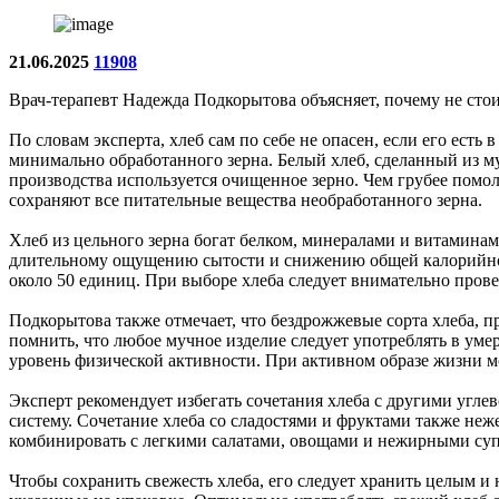
21.06.2025
11908
Врач-терапевт Надежда Подкорытова объясняет, почему не стои
По словам эксперта, хлеб сам по себе не опасен, если его ест
минимально обработанного зерна. Белый хлеб, сделанный из му
производства используется очищенное зерно. Чем грубее помол
сохраняют все питательные вещества необработанного зерна.
Хлеб из цельного зерна богат белком, минералами и витаминам
длительному ощущению сытости и снижению общей калорийности
около 50 единиц. При выборе хлеба следует внимательно прове
Подкорытова также отмечает, что бездрожжевые сорта хлеба, п
помнить, что любое мучное изделие следует употреблять в уме
уровень физической активности. При активном образе жизни мо
Эксперт рекомендует избегать сочетания хлеба с другими угле
систему. Сочетание хлеба со сладостями и фруктами также неж
комбинировать с легкими салатами, овощами и нежирными су
Чтобы сохранить свежесть хлеба, его следует хранить целым 