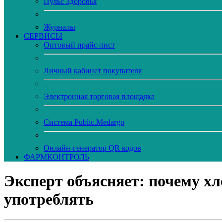
Пульс Здоровья
Журналы
CЕРВИСЫ
Оптовый прайс-лист
Личный кабинет покупателя
Электронная торговая площадка
Система Public.Medargo
Онлайн-генератор QR кодов
ФАРМКОНТРОЛЬ
Эксперт объясняет: почему хл
употреблять