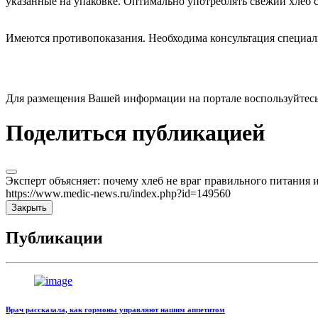
указанные на упаковке. Оптимально употреблять свежий хлеб с
Имеются противопоказания. Необходима консультация специал
Для размещения Вашей информации на портале воспользуйтес
Поделиться публикацией
Эксперт объясняет: почему хлеб не враг правильного питания и
https://www.medic-news.ru/index.php?id=149560
Закрыть
Публикации
Врач рассказала, как гормоны управляют нашим аппетитом