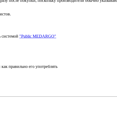
разу после покупки, поскольку производители обычно указывают
истов.
ь системой
"Public MEDARGO"
 как правильно его употреблять