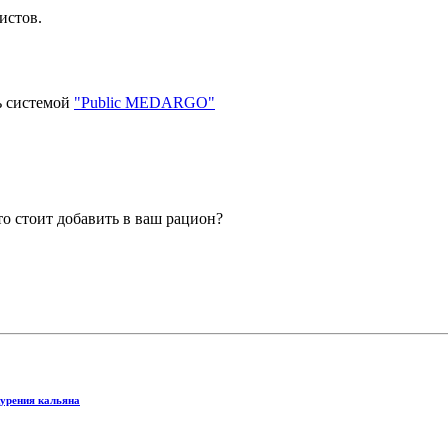
истов.
ь системой
"Public MEDARGO"
то стоит добавить в ваш рацион?
курения кальяна