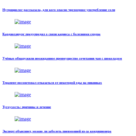
Нутрициолог рассказала, для кого опасно чрезмерное употребление соли
Кардиохирург предупредил о связи кариеса с болезнями сердца
Учёные обнаружили неожиданное преимущество сочетания чая с шоколадом
Терапевт посоветовал отказаться от некоторой еды на пикниках
Тугоухость: причины и лечение
Эксперт объясняет, можно ли заболеть пневмонией из-за кондиционера