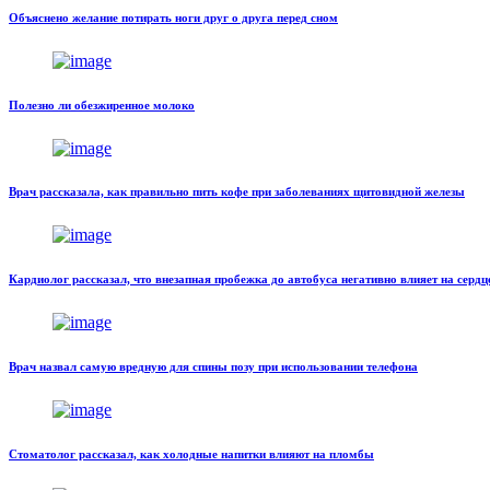
Объяснено желание потирать ноги друг о друга перед сном
Полезно ли обезжиренное молоко
Врач рассказала, как правильно пить кофе при заболеваниях щитовидной железы
Кардиолог рассказал, что внезапная пробежка до автобуса негативно влияет на сердц
Врач назвал самую вредную для спины позу при использовании телефона
Стоматолог рассказал, как холодные напитки влияют на пломбы