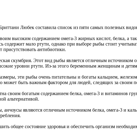
риттани Любек составила список из пяти самых полезных видов
своим высоким содержанием омега-3 жирных кислот, белка, а так
ось содержит мало ртути, однако при выборе рыбы стоит учитыв
т присутствовать антибиотики.
кая скумбрия. Этот вид рыбы является отличным источником оме
ысокие уровни ртути. Из-за этого беременным женщинам и детям
размеры, эти рыбы очень питательны и богаты кальцием, железо
то может быть важным фактором для людей, следящих за своим п
стна своим богатым содержанием белка, омега-3 и витаминов гр
ной альтернативой.
, анчоусы являются отличным источником белка, омега-3 и каль
требления.
шить общее состояние здоровья и обеспечить организм необход