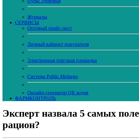
Пульс Здоровья
Журналы
CЕРВИСЫ
Оптовый прайс-лист
Личный кабинет покупателя
Электронная торговая площадка
Система Public.Medargo
Онлайн-генератор QR кодов
ФАРМКОНТРОЛЬ
Эксперт назвала 5 самых поле
рацион?