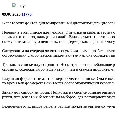
09.06.2025
11775
В свете этих фактов дипломированный диетолог-нутрициолог Б
Первым в этом списке идет лосось. Эта жирная рыба известна 
такими как железо, кальций и калий. Важно отметить, что лос
схожую питательную ценность, но в фермерском варианте могу
Следующим на очереди является скумбрия, а именно Атлантичес
осторожными с королевской макрелью, так как она содержит в
Третьим в списке идут сардины. Несмотря на свои небольшие 
сардинах содержится больше натрия, чем в свежем продукте, ч
Радужная форель занимает четвертое место в списке. Она изве
то время как фермерская считается более экологически безопас
Замыкают список анчоусы. Несмотря на свои скромные размеры
ртути, что делает их безопасным выбором для регулярного упо
Включение этих видов рыбы в рацион может значительно улуч