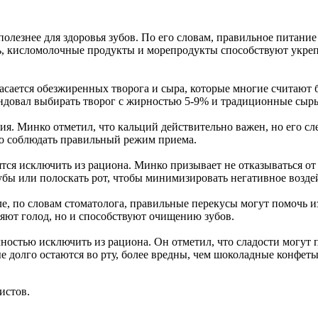
 полезнее для здоровья зубов. По его словам, правильное питани
нь, кисломолочные продукты и морепродукты способствуют укреп
асается обезжиренных творога и сыра, которые многие считают 
довал выбирать творог с жирностью 5-9% и традиционные сыры, 
я. Минко отметил, что кальций действительно важен, но его сл
но соблюдать правильный режим приема.
тся исключить из рациона. Минко призывает не отказываться от 
убы или полоскать рот, чтобы минимизировать негативное возде
е, по словам стоматолога, правильные перекусы могут помочь и
ляют голод, но и способствуют очищению зубов.
лностью исключить из рациона. Он отметил, что сладости могут 
е долго остаются во рту, более вредны, чем шоколадные конфет
истов.