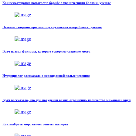
Как психотерапия помогает в борьбе с хроническими болями: ученые
Лечение ожирение при помощи улучшения микробиома: ученые
Врач назвал факторы, которые ускоряют старение мозга
Нутрициолог рассказала о неожиданной пользе черешни
Врач рассказала, что при похудении важно ограничить количество макарон и круп
Как выбрать мороженое: советы эксперта