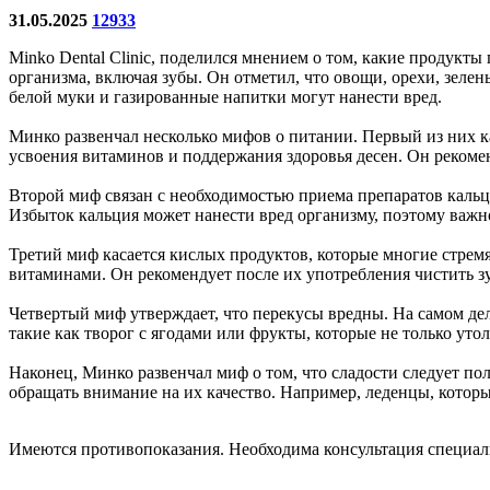
31.05.2025
12933
Minko Dental Clinic, поделился мнением о том, какие продукты
организма, включая зубы. Он отметил, что овощи, орехи, зеле
белой муки и газированные напитки могут нанести вред.
Минко развенчал несколько мифов о питании. Первый из них к
усвоения витаминов и поддержания здоровья десен. Он рекомен
Второй миф связан с необходимостью приема препаратов кальци
Избыток кальция может нанести вред организму, поэтому важ
Третий миф касается кислых продуктов, которые многие стремя
витаминами. Он рекомендует после их употребления чистить з
Четвертый миф утверждает, что перекусы вредны. На самом дел
такие как творог с ягодами или фрукты, которые не только уто
Наконец, Минко развенчал миф о том, что сладости следует по
обращать внимание на их качество. Например, леденцы, которы
Имеются противопоказания. Необходима консультация специал