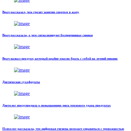
Врач рассказал, чем грозят занятия спортом в жару
Врач рассказала, о чем сигнализируют беспричинные синяки
Врач назвал продукт, который крайне опасно брать с собой на летний пикник
Диетические сухофрукты
Диетолог предупредила о повышающих риск теплового удара продуктах
Психолог рассказала, что цифровая гигиена поможет справиться с тревожностью