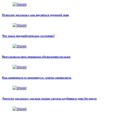
Психолог рассказал, как научиться здоровой лени
Что такое предиабетическое состояние?
Врач назвала пять признаков обезвоженности кожи
Как защититься от норовируса: советы специалиста
Диетолог рассказал, сколько можно съедать клубники в день без вреда