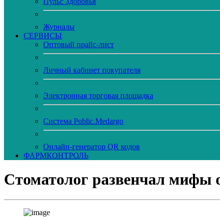
Пульс Здоровья
Журналы
CЕРВИСЫ
Оптовый прайс-лист
Личный кабинет покупателя
Электронная торговая площадка
Система Public.Medargo
Онлайн-генератор QR кодов
ФАРМКОНТРОЛЬ
Стоматолог развенчал мифы о