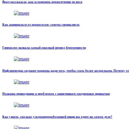
Врач рассказала, как остановить кровотечение из носа
Как защищаться от кровососов: советы специалиста
Гинеколог назвала самый опасный период беременности
Инфлюенсеры скупают морковь ради того, чтобы стать более загорелыми. Почему эт
Названы приводящие к проблемам с кишечником ежедневные привычки
Как узнать, сколько ультрапереработанной пищи вы едите на самом деле?