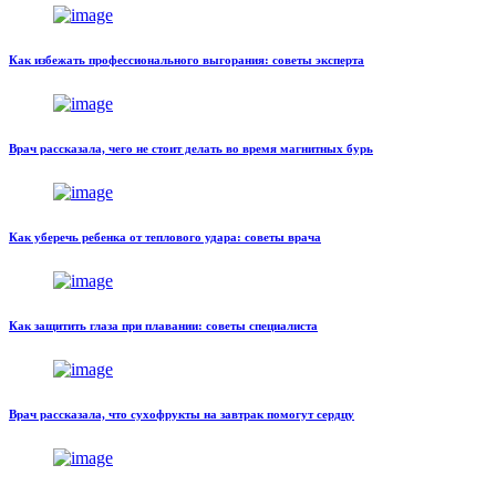
Как избежать профессионального выгорания: советы эксперта
Врач рассказала, чего не стоит делать во время магнитных бурь
Как уберечь ребенка от теплового удара: советы врача
Как защитить глаза при плавании: советы специалиста
Врач рассказала, что сухофрукты на завтрак помогут сердцу