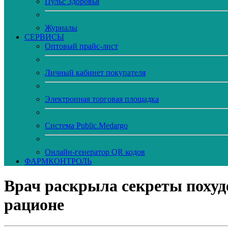
Пульс Здоровья
Журналы
CЕРВИСЫ
Оптовый прайс-лист
Личный кабинет покупателя
Электронная торговая площадка
Система Public.Medargo
Онлайн-генератор QR кодов
ФАРМКОНТРОЛЬ
Врач раскрыла секреты похуд
рационе