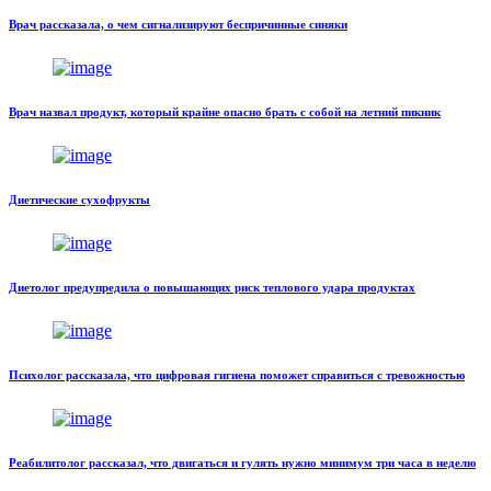
Врач рассказала, о чем сигнализируют беспричинные синяки
Врач назвал продукт, который крайне опасно брать с собой на летний пикник
Диетические сухофрукты
Диетолог предупредила о повышающих риск теплового удара продуктах
Психолог рассказала, что цифровая гигиена поможет справиться с тревожностью
Реабилитолог рассказал, что двигаться и гулять нужно минимум три часа в неделю