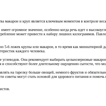
ва макарон и круп является ключевым моментом в контроле веса
 имеет огромное значение, особенно когда речь идет о высоко
требление может привести к набору лишних килограммов. Павлов
о 5-6 ложек крупы или макарон, в то время как миниатюрной дам
теристик каждого человека.
е углеводов. Она рекомендует выбирать цельнозерновые макарон
 и способствуют более длительному ощущению сытости, что мож
влять на тарелку больше овощей, немного фруктов и обязательно
ти советы могут стать основой для здорового питания и помочь
истов.