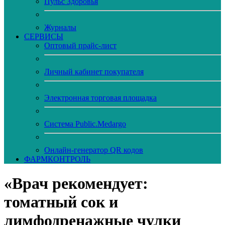
Пульс Здоровья
Журналы
CЕРВИСЫ
Оптовый прайс-лист
Личный кабинет покупателя
Электронная торговая площадка
Система Public.Medargo
Онлайн-генератор QR кодов
ФАРМКОНТРОЛЬ
«Врач рекомендует:
томатный сок и
лимфодренажные чулки