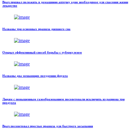
Врач призвал положить в домашнюю аптечку одно необходимое для спасения жизни
лекарство
Названы три основных правила дневного сна
Открыт эффективный способ борьбы с туберкулезом
Названы два мешающих похудению фрукта
Людям с повышенным газообразованием посоветовали исключить из рациона три
продукта
Врач посоветовал простые правила для быстрого засыпания