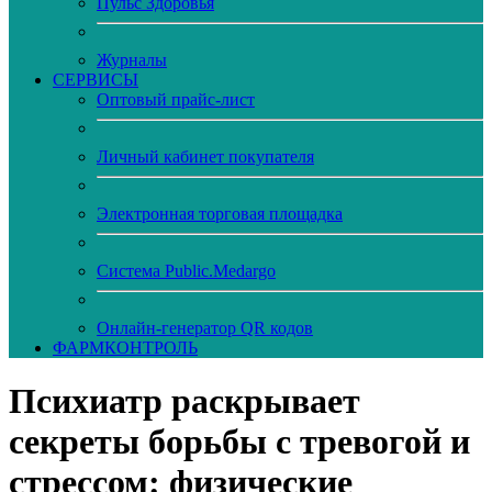
Пульс Здоровья
Журналы
CЕРВИСЫ
Оптовый прайс-лист
Личный кабинет покупателя
Электронная торговая площадка
Система Public.Medargo
Онлайн-генератор QR кодов
ФАРМКОНТРОЛЬ
Психиатр раскрывает
секреты борьбы с тревогой и
стрессом: физические