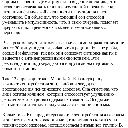
Одним из советов Димитриу стало ведение дневника, что
позволит отслеживать влияние изменений в режиме сна,
питания и физической активности на эмоциональное
состояние. Он объяснил, что хороший сон способен
уменьшить импульсивность, что, в свою очередь, помогает
прервать цикл тревожных мыслей и эмоциональных
перепадов.
Врач рекомендует заниматься физическими упражнениями не
менее 30 минут в день и добавлять в рацион больше рыбы,
овощей и фруктов, так как они содержат антиоксиданты и
вещества с антидепрессивными свойствами. Эти
рекомендации подтверждаются и другими экспертами в
области питания.
Так, 12 апреля диетолог Мэри Кейт Киз подчеркнула
важность употребления яиц, грибов и ягод для
восстановления психического здоровья. Она отметила, что
яйца богаты холином, который способствует улучшению
работы мозга, а грибы содержат витамин D. Ягоды же
считаются отличным продуктом для нервной системы.
Кроме того, Киз предостерегла от злоупотребления алкоголем
и энергетиками, так как они могут негативно сказаться на
психическом здоровье, истощая запасы витаминов группы B.