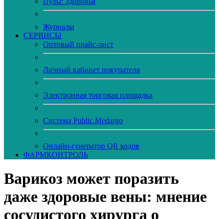
Пульс Здоровья
Журналы
CЕРВИСЫ
Оптовый прайс-лист
Личный кабинет покупателя
Электронная торговая площадка
Система Public.Medargo
Онлайн-генератор QR кодов
ФАРМКОНТРОЛЬ
Варикоз может поразить
даже здоровые вены: мнение
сосудистого хирурга о