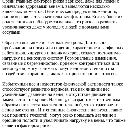
Среди главных факторов риска варикоза, даже для людей с
изначально здоровыми венами, выделяются несколько
ключевых моментов. Генетическая предрасположенность,
например, является значительным фактором. Если у близких
родственников наблюдается варикоз, то риск его развития
увеличивается даже у молодых людей с нормальными
сосудами.
Образ жизни также играет важную роль. Длительное
пребывание на ногах или сидение, характерное для офисных
работников, хирургов и парикмахеров, создает постоянную
нагрузку на венозную систему. Гормональные изменения,
связанные с беременностью, приёмом контрацептивов или
менопаузой, могут снижать тонус венозной стенки из-за
воздействия гормонов, таких как прогестерон и эстроген.
Избыточный вес и недостаток физической активности также
способствуют развитию варикоза, так как лишний вес
увеличивает давление на вены, а отсутствие движения
замедляет отток крови. Наконец, с возрастом естественным
образом снижается эластичность тканей, что затрагивает и
венозные стенки. Интенсивные физические нагрузки, такие
как поднятие тяжестей, могут резко повышать давление в
брюшной полости и увеличивать нагрузку на вены, что также
является фактором риска.