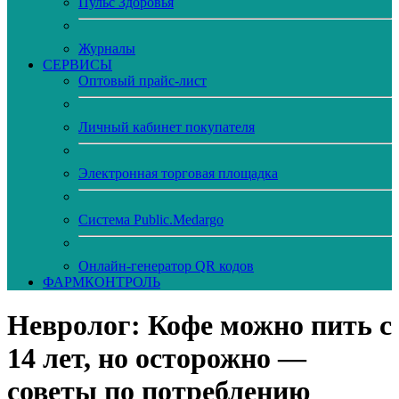
Пульс Здоровья
Журналы
CЕРВИСЫ
Оптовый прайс-лист
Личный кабинет покупателя
Электронная торговая площадка
Система Public.Medargo
Онлайн-генератор QR кодов
ФАРМКОНТРОЛЬ
Невролог: Кофе можно пить с
14 лет, но осторожно —
советы по потреблению