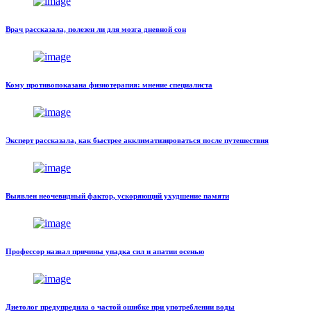
Врач рассказала, полезен ли для мозга дневной сон
Кому противопоказана физиотерапия: мнение специалиста
Эксперт рассказала, как быстрее акклиматизироваться после путешествия
Выявлен неочевидный фактор, ускоряющий ухудшение памяти
Профессор назвал причины упадка сил и апатии осенью
Диетолог предупредила о частой ошибке при употреблении воды