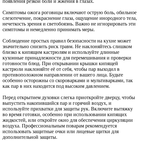
появления резкой боли и жжения в глазах.
Симптомы ожога роговицы включают острую боль, обильное
слезотечение, покраснение глаза, ощущение инородного тела,
нечеткость зрения и светобоязнь. Важно не игнорировать эти
симптомы и немедленно принимать меры.
Соблюдение простых правил безопасности на кухне может
значительно снизить риск травм. Не наклоняйтесь слишком
близко к кипящим кастрюлям и используйте длинные
кухонные принадлежности для перемешивания и проверки
готовности блюд. При открывании крышки кипящей
кастрюли наклоняйте её от себя, чтобы пар выходил в
противоположном направлении от вашего лица. Будьте
особенно осторожны со скороварками и мультиварками, так
как пар в них находится под высоким давлением.
Перед открытием духовки слегка приоткройте дверцу, чтобы
выпустить накопившийся пар и горячий воздух, и
используйте прихватки для защиты рук. Включите вытяжку
во время готовки, особенно при использовании кипящих
жидкостей, или откройте окно для обеспечения циркуляции
воздуха. Профессиональным поварам рекомендуется
использовать защитные очки или лицевые щитки для
дополнительной защиты.