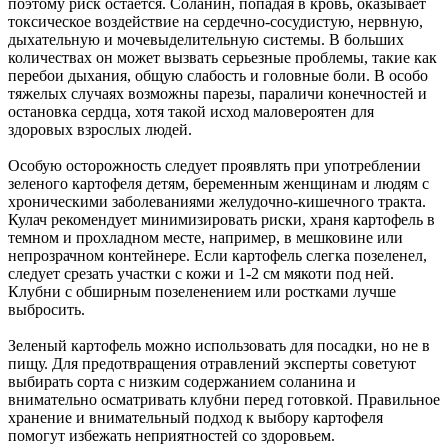
поэтому риск остается. Соланин, попадая в кровь, оказывает
токсическое воздействие на сердечно-сосудистую, нервную,
дыхательную и мочевыделительную системы. В больших
количествах он может вызвать серьезные проблемы, такие как
перебои дыхания, общую слабость и головные боли. В особо
тяжелых случаях возможны парезы, параличи конечностей и
остановка сердца, хотя такой исход маловероятен для
здоровых взрослых людей.
Особую осторожность следует проявлять при употреблении
зеленого картофеля детям, беременным женщинам и людям с
хроническими заболеваниями желудочно-кишечного тракта.
Кулач рекомендует минимизировать риски, храня картофель в
темном и прохладном месте, например, в мешковине или
непрозрачном контейнере. Если картофель слегка позеленел,
следует срезать участки с кожи и 1-2 см мякоти под ней.
Клубни с обширным позеленением или ростками лучше
выбросить.
Зеленый картофель можно использовать для посадки, но не в
пищу. Для предотвращения отравлений эксперты советуют
выбирать сорта с низким содержанием соланина и
внимательно осматривать клубни перед готовкой. Правильное
хранение и внимательный подход к выбору картофеля
помогут избежать неприятностей со здоровьем.